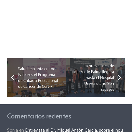
La nueva línea de
Salud implanta en toda
metro de Palma llegará
Baleares el Programa
hasta el Hospital
de Cribado Poblacional
Universitario Son
de Cáncer de Cérvix
Espases
Comentarios recientes
Sonia
en
Entrevista al Dr. Miguel Antón García, sobre el nou