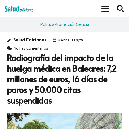
Política
Promoción
Ciencia
Salud Ediciones
8 Abr a las 19:00
edit
today
No hay comentarios
Radiografía del impacto de la
huelga médica en Baleares: 7,2
millones de euros, 16 días de
paros y 50.000 citas
suspendidas