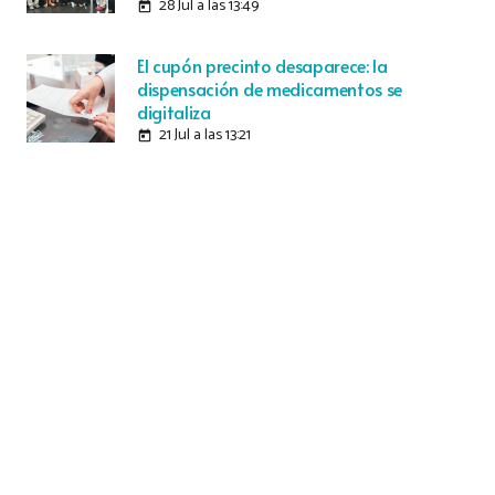
28 Jul a las 13:49
today
El cupón precinto desaparece: la
dispensación de medicamentos se
digitaliza
21 Jul a las 13:21
today