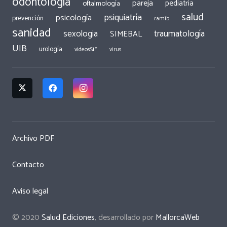
odontología
pareja
pediatría
oftalmología
salud
psiquiatría
psicología
prevención
ramib
sanidad
traumatología
sexologia
SIMEBAL
UIB
urología
videosSiF
virus
Archivo PDF
Contacto
Aviso legal
© 2020
Salud Ediciones
, desarrollado por
MallorcaWeb