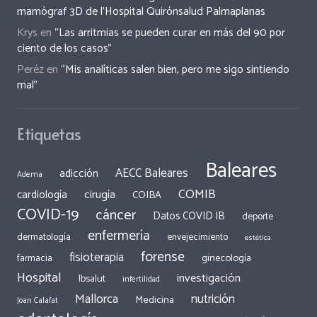
mamògraf 3D de l’Hospital Quirónsalud Palmaplanas
Krys
en
“Las arritmias se pueden curar en más del 90 por
ciento de los casos”
Peréz
en
“Mis analíticas salen bien, pero me sigo sintiendo
mal”
Etiquetas
Baleares
AECC Baleares
adicción
Adema
COMIB
cirugía
cardiología
COIBA
COVID-19
cáncer
Datos COVID IB
deporte
enfermería
dermatología
envejecimiento
estética
forense
fisioterapia
ginecología
farmacia
Hospital
investigación
Ibsalut
infertilidad
Mallorca
nutrición
Medicina
Joan Calafat