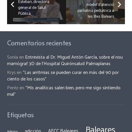
Esteban, directora
model d’atenció
general de Salut
pal·liativa pediàtrica a
Pública
les Illes Balears
Comentarios recientes
Sonia
en
Entrevista al Dr. Miguel Antón García, sobre el nou
mamògraf 3D de l’Hospital Quirónsalud Palmaplanas
Krys
en
“Las arritmias se pueden curar en más del 90 por
ciento de los casos”
Peréz
en
“Mis analíticas salen bien, pero me sigo sintiendo
mal”
Etiquetas
Baleares
AECC Baleares
adicción
Adema