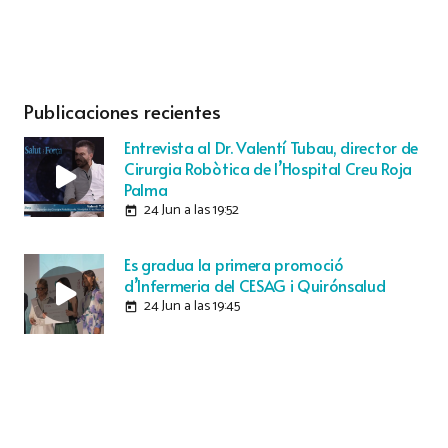
Publicaciones recientes
Entrevista al Dr. Valentí Tubau, director de
Cirurgia Robòtica de l’Hospital Creu Roja
Palma
24 Jun a las 19:52
today
Es gradua la primera promoció
d’Infermeria del CESAG i Quirónsalud
24 Jun a las 19:45
today