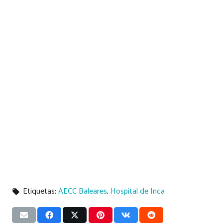
Etiquetas:
AECC Baleares
,
Hospital de Inca
local_offer