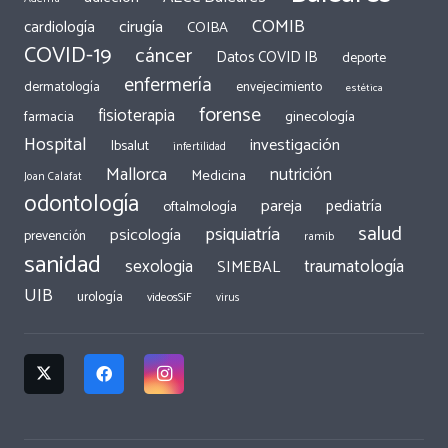
COMIB
cirugía
cardiología
COIBA
COVID-19
cáncer
Datos COVID IB
deporte
enfermería
dermatología
envejecimiento
estética
forense
fisioterapia
ginecología
farmacia
Hospital
investigación
Ibsalut
infertilidad
Mallorca
nutrición
Medicina
Joan Calafat
odontología
pareja
pediatría
oftalmología
salud
psiquiatría
psicología
prevención
ramib
sanidad
traumatología
sexologia
SIMEBAL
UIB
urología
videosSiF
virus