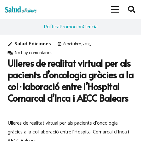
Política
Promoción
Ciencia
Salud Ediciones
8 octubre, 2025
edit
today
No hay comentarios
Ulleres de realitat virtual per als
pacients d’oncologia gràcies a la
col·laboració entre l’Hospital
Comarcal d’Inca i AECC Balears
Ulleres de realitat virtual per als pacients d’oncologia
gràcies a la col·laboració entre l’Hospital Comarcal d’Inca i
AECC Balears