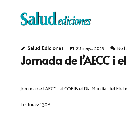
Salud Ediciones
28 mayo, 2025
No h
edit
today
Jornada de l’AECC i 
Jornada de l’AECC i el COFIB el Dia Mundial del Me
Lecturas:
1.308