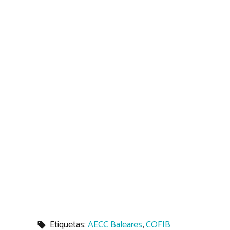
Etiquetas:
AECC Baleares
,
COFIB
local_offer