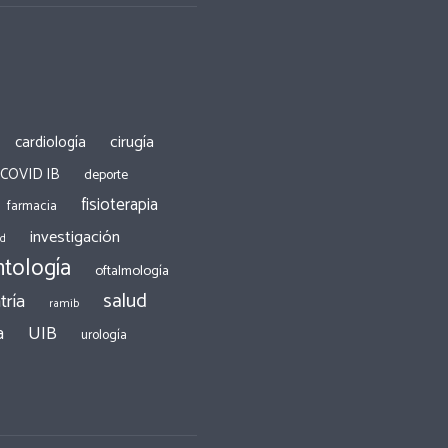
cirugía
cardiología
 COVID IB
deporte
fisioterapia
farmacia
investigación
ad
tología
oftalmología
salud
tría
ramib
a
UIB
urología