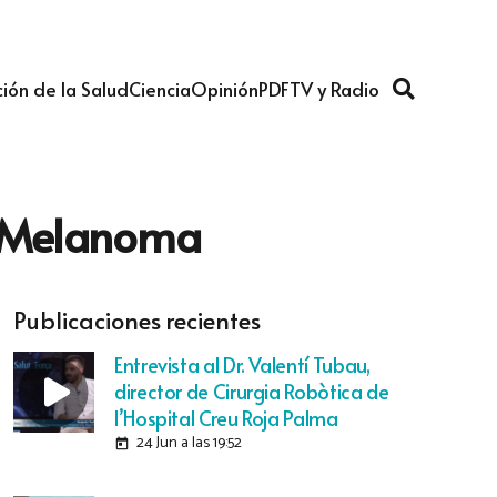
ión de la Salud
Ciencia
Opinión
PDF
TV y Radio
el Melanoma
Publicaciones recientes
Entrevista al Dr. Valentí Tubau,
director de Cirurgia Robòtica de
l’Hospital Creu Roja Palma
24 Jun a las 19:52
today