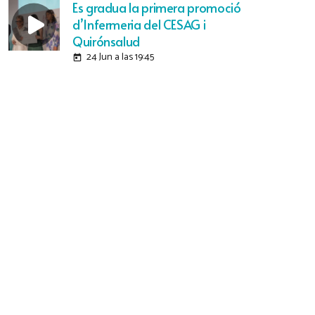
Es gradua la primera promoció
d’Infermeria del CESAG i
Quirónsalud
24 Jun a las 19:45
today