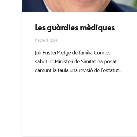
Les guàrdies mèdiques
hace 2 días
Juli FusterMetge de família Com és
sabut, el Ministeri de Sanitat ha posat
damunt la taula una revisió de l’estatut…