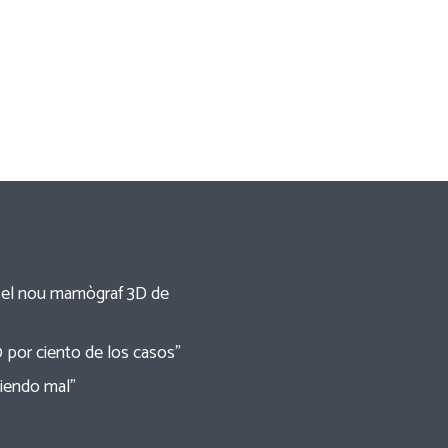
re el nou mamògraf 3D de
0 por ciento de los casos”
tiendo mal”