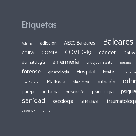
Etiquetas
Baleares
AECC Baleares
adicción
Adema
COVID-19
cáncer
COMIB
COIBA
Datos
enfermería
dermatología
envejecimiento
estética
forense
Hospital
ginecología
Ibsalut
infertilid
odon
Mallorca
nutrición
Medicina
Joan Calafat
psiquia
pareja
psicología
pediatría
prevención
sanidad
traumatologí
sexologia
SIMEBAL
videosSiF
virus