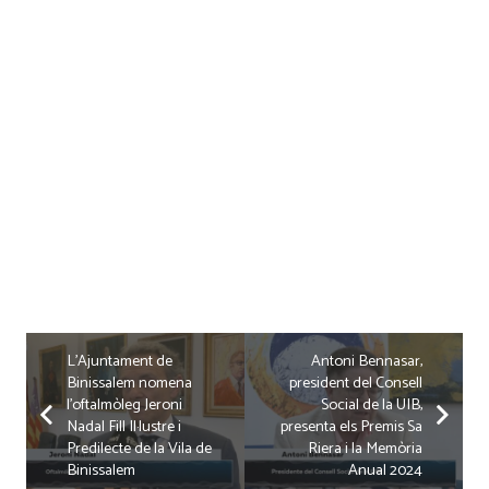
L’Ajuntament de
Antoni Bennasar,
Binissalem nomena
president del Consell
l’oftalmòleg Jeroni
Social de la UIB,
Nadal Fill Il·lustre i
presenta els Premis Sa
Predilecte de la Vila de
Riera i la Memòria
Binissalem
Anual 2024