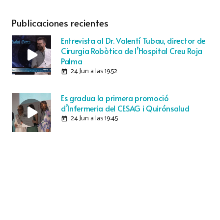
Publicaciones recientes
Entrevista al Dr. Valentí Tubau, director de
Cirurgia Robòtica de l’Hospital Creu Roja
Palma
24 Jun a las 19:52
today
Es gradua la primera promoció
d’Infermeria del CESAG i Quirónsalud
24 Jun a las 19:45
today