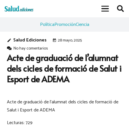
Política
Promoción
Ciencia
Salud Ediciones
28 mayo, 2025
edit
today
No hay comentarios
Acte de graduació de l’alumnat
dels cicles de formació de Salut i
Esport de ADEMA
Acte de graduació de l’alumnat dels cicles de formació de
Salut i Esport de ADEMA
Lecturas:
729