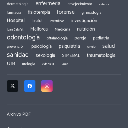
enfermería
dermatología
envejecimiento
estética
forense
fisioterapia
ginecología
farmacia
Hospital
investigación
Ibsalut
infertilidad
Mallorca
nutrición
Medicina
Joan Calafat
odontología
pareja
pediatría
oftalmología
salud
psiquiatría
psicología
prevención
ramib
sanidad
traumatología
sexologia
SIMEBAL
UIB
urología
videosSiF
virus
Archivo PDF