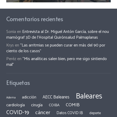
Comentarios recientes
Sonia
en
Entrevista al Dr. Miguel Antón García, sobre el nou
mamògraf 3D de l’Hospital Quirónsalud Palmaplanas
Krys
en
“Las arritmias se pueden curar en más del 90 por
ciento de los casos”
Peréz
en
“Mis analíticas salen bien, pero me sigo sintiendo
mal”
Etiquetas
Baleares
AECC Baleares
adicción
Adema
COMIB
cirugía
cardiología
COIBA
COVID-19
cáncer
Datos COVID IB
deporte