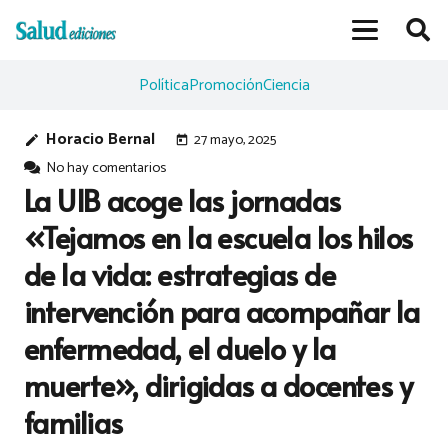
Política
Promoción
Ciencia
Horacio Bernal
27 mayo, 2025
edit
today
No hay comentarios
La UIB acoge las jornadas
«Tejamos en la escuela los hilos
de la vida: estrategias de
intervención para acompañar la
enfermedad, el duelo y la
muerte», dirigidas a docentes y
familias