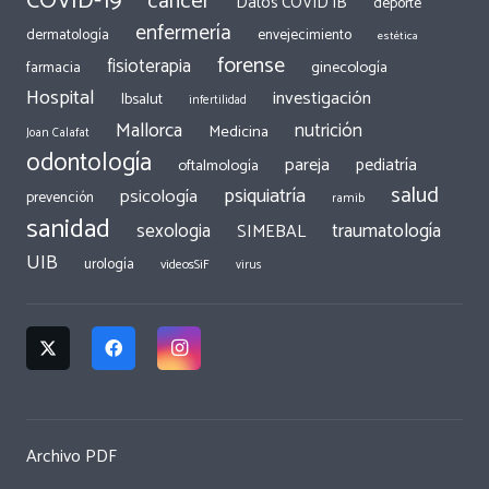
COVID-19
cáncer
Datos COVID IB
deporte
enfermería
dermatología
envejecimiento
estética
forense
fisioterapia
ginecología
farmacia
Hospital
investigación
Ibsalut
infertilidad
Mallorca
nutrición
Medicina
Joan Calafat
odontología
pareja
pediatría
oftalmología
salud
psiquiatría
psicología
prevención
ramib
sanidad
traumatología
sexologia
SIMEBAL
UIB
urología
videosSiF
virus
Archivo PDF