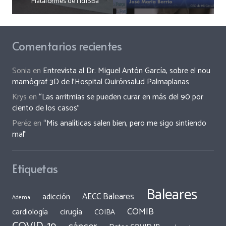
Plataformes de l’IdISBa
Comentarios recientes
Sonia
en
Entrevista al Dr. Miguel Antón García, sobre el nou
mamògraf 3D de l’Hospital Quirónsalud Palmaplanas
Krys
en
“Las arritmias se pueden curar en más del 90 por
ciento de los casos”
Peréz
en
“Mis analíticas salen bien, pero me sigo sintiendo
mal”
Etiquetas
Baleares
AECC Baleares
adicción
Adema
COMIB
cirugía
cardiología
COIBA