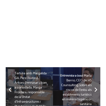
Tertúlia amb Margalida
Entrevista a José María
Gili, Pere Riutord,
Berrio, CEO de HS
Antoni Bennasar i, com
Counsulting, sobre els
a convidada, Marga
riscos de l’estiu als
Frontera, responsable
establiments turístics
de la Unitat
en matèria higiènico-
d’Infraestructures i
sanitària