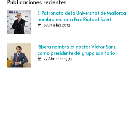
Publicaciones recientes
El Patronato de la Universitat de Mallorca
nombra rector a Pere Riutord Sbert
9 Jun a las 20:12
today
Ribera nombra al doctor Víctor Sanz
como presidente del grupo sanitario
27 Abr a las 13:34
today