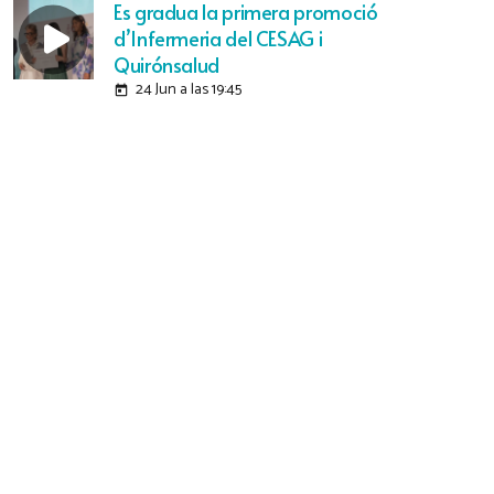
Es gradua la primera promoció
d’Infermeria del CESAG i
Quirónsalud
24 Jun a las 19:45
today