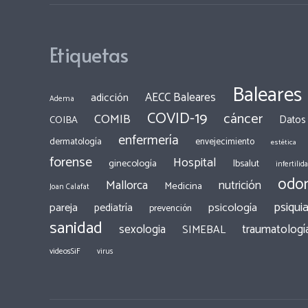
Etiquetas
Baleares
AECC Baleares
adicción
Adema
COVID-19
cáncer
COMIB
COIBA
Datos
enfermería
dermatología
envejecimiento
estética
forense
Hospital
ginecología
Ibsalut
infertilid
odon
Mallorca
nutrición
Medicina
Joan Calafat
psiquia
pareja
psicología
pediatría
prevención
sanidad
traumatologí
sexologia
SIMEBAL
videosSiF
virus