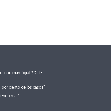
re el nou mamògraf 3D de
0 por ciento de los casos”
tiendo mal”