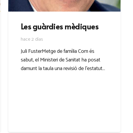
Les guàrdies mèdiques
hace 2 días
Juli FusterMetge de família Com és
sabut, el Ministeri de Sanitat ha posat
damunt la taula una revisió de l’estatut…