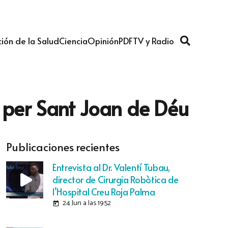
ión de la Salud
Ciencia
Opinión
PDF
TV y Radio
 per Sant Joan de Déu
Publicaciones recientes
Entrevista al Dr. Valentí Tubau,
director de Cirurgia Robòtica de
l’Hospital Creu Roja Palma
24 Jun a las 19:52
today