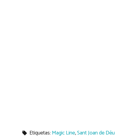
Etiquetas:
Magic Line
,
Sant Joan de Déu
local_offer