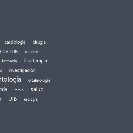
cirugía
cardiología
 COVID IB
deporte
fisioterapia
farmacia
investigación
ad
tología
oftalmología
salud
tría
ramib
a
UIB
urología