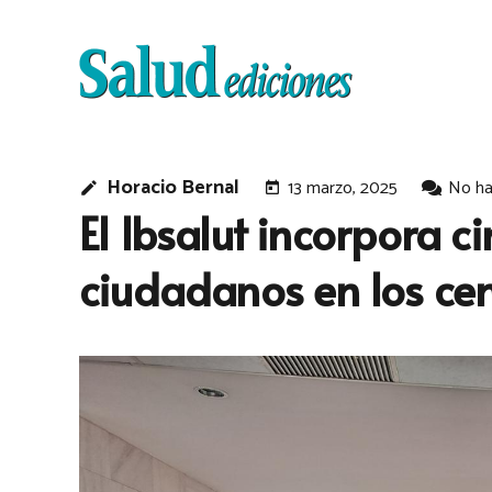
Horacio Bernal
13 marzo, 2025
No ha
edit
today
El Ibsalut incorpora c
ciudadanos en los cen