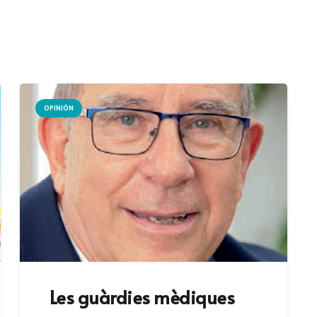
OPINIÓN
Les guàrdies mèdiques