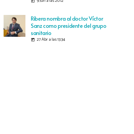
9 Jun a las 20:12
today
Ribera nombra al doctor Víctor
Sanz como presidente del grupo
sanitario
27 Abr a las 13:34
today