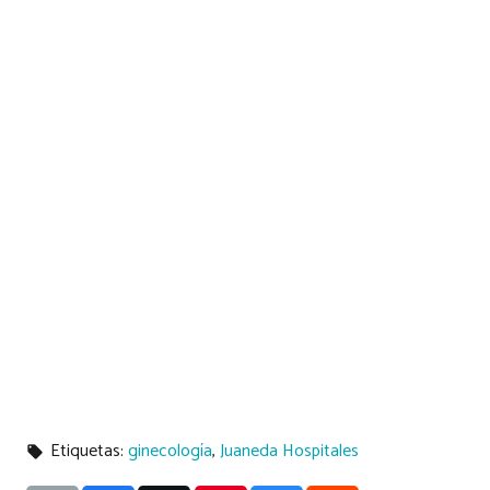
Etiquetas:
ginecología
,
Juaneda Hospitales
local_offer