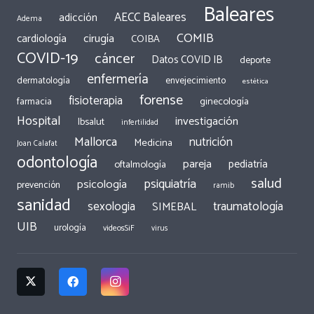
Baleares
AECC Baleares
adicción
Adema
COMIB
cirugía
cardiología
COIBA
COVID-19
cáncer
Datos COVID IB
deporte
enfermería
dermatología
envejecimiento
estética
forense
fisioterapia
ginecología
farmacia
Hospital
investigación
Ibsalut
infertilidad
Mallorca
nutrición
Medicina
Joan Calafat
odontología
pareja
pediatría
oftalmología
salud
psiquiatría
psicología
prevención
ramib
sanidad
traumatología
sexologia
SIMEBAL
UIB
urología
videosSiF
virus