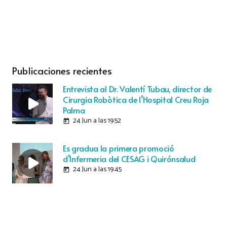
Publicaciones recientes
Entrevista al Dr. Valentí Tubau, director de
Cirurgia Robòtica de l’Hospital Creu Roja
Palma
24 Jun a las 19:52
today
Es gradua la primera promoció
d’Infermeria del CESAG i Quirónsalud
24 Jun a las 19:45
today