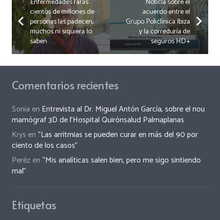
Enfermedades raras:
Noticia sobre el
cientos de millones de
acuerdo entre el
personas las padecen,
Grupo Policlínica Ibiza
muchos ni siquiera lo
y la correduría de
saben
seguros HD+
Comentarios recientes
Sonia
en
Entrevista al Dr. Miguel Antón García, sobre el nou
mamògraf 3D de l’Hospital Quirónsalud Palmaplanas
Krys
en
“Las arritmias se pueden curar en más del 90 por
ciento de los casos”
Peréz
en
“Mis analíticas salen bien, pero me sigo sintiendo
mal”
Etiquetas