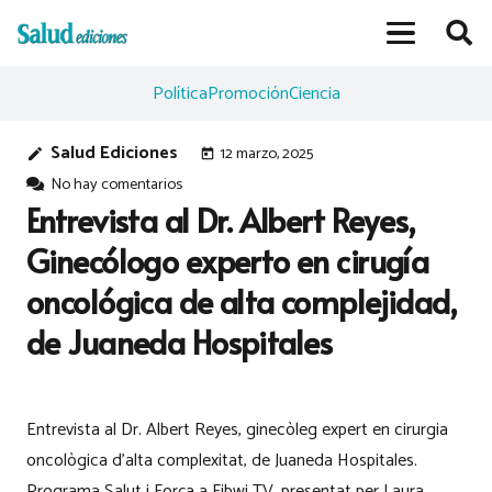
Política
Promoción
Ciencia
Salud Ediciones
12 marzo, 2025
edit
today
No hay comentarios
Entrevista al Dr. Albert Reyes,
Ginecólogo experto en cirugía
oncológica de alta complejidad,
de Juaneda Hospitales
Entrevista al Dr. Albert Reyes, ginecòleg expert en cirurgia
oncològica d’alta complexitat, de Juaneda Hospitales.
Programa Salut i Força a Fibwi TV, presentat per Laura