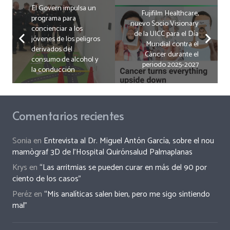
El Govern impulsa un
Fujifilm Healthcare,
programa para
nuevo Socio Visionary
concienciar a los
de la UICC para el Día
jóvenes de los peligros
Mundial contra el
derivados del
Cáncer durante el
consumo de alcohol y
periodo 2025-2027
la conducción
Comentarios recientes
Sonia
en
Entrevista al Dr. Miguel Antón García, sobre el nou
mamògraf 3D de l’Hospital Quirónsalud Palmaplanas
Krys
en
“Las arritmias se pueden curar en más del 90 por
ciento de los casos”
Peréz
en
“Mis analíticas salen bien, pero me sigo sintiendo
mal”