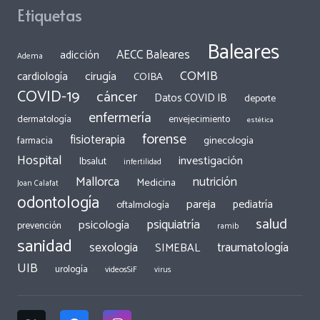
Etiquetas
Baleares
AECC Baleares
adicción
Adema
COMIB
cirugía
cardiología
COIBA
COVID-19
cáncer
Datos COVID IB
deporte
enfermería
dermatología
envejecimiento
estética
forense
fisioterapia
ginecología
farmacia
Hospital
investigación
Ibsalut
infertilidad
Mallorca
nutrición
Medicina
Joan Calafat
odontología
pareja
pediatría
oftalmología
salud
psiquiatría
psicología
prevención
ramib
sanidad
traumatología
sexologia
SIMEBAL
UIB
urología
videosSiF
virus