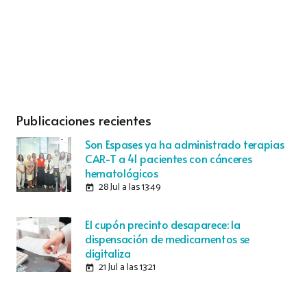
Publicaciones recientes
Son Espases ya ha administrado terapias
CAR-T a 41 pacientes con cánceres
hematológicos
28 Jul a las 13:49
today
El cupón precinto desaparece: la
dispensación de medicamentos se
digitaliza
21 Jul a las 13:21
today