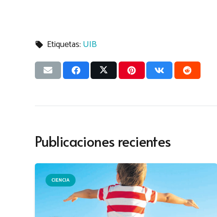
Etiquetas:
UIB
local_offer
Publicaciones recientes
CIENCIA