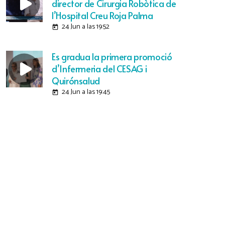
director de Cirurgia Robòtica de
l’Hospital Creu Roja Palma
24 Jun a las 19:52
today
Es gradua la primera promoció
d’Infermeria del CESAG i
Quirónsalud
24 Jun a las 19:45
today