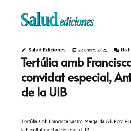
Salud Ediciones
22 enero, 2025
No h
edit
today
Tertúlia amb Francisca
convidat especial, An
de la UIB
Tertúlia amb Francisca Sastre, Margalida Gili, Pere R
la Facultat de Medicina de la UIB.