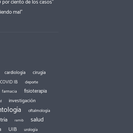
0 por ciento de los casos”
tiendo mal”
cirugía
cardiología
 COVID IB
deporte
fisioterapia
farmacia
investigación
ad
tología
oftalmología
salud
tría
ramib
a
UIB
urología