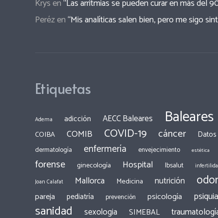
Krys
en
“Las arritmias se pueden curar en más del 9
Peréz
en
“Mis analíticas salen bien, pero me sigo sin
Etiquetas
Baleares
AECC Baleares
adicción
Adema
COVID-19
cáncer
COMIB
COIBA
Datos
enfermería
dermatología
envejecimiento
estética
forense
Hospital
ginecología
Ibsalut
infertilid
odon
Mallorca
nutrición
Medicina
Joan Calafat
psiquia
pareja
psicología
pediatría
prevención
sanidad
traumatologí
sexologia
SIMEBAL