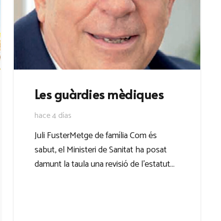
Les guàrdies mèdiques
hace 4 días
Juli FusterMetge de família Com és
sabut, el Ministeri de Sanitat ha posat
damunt la taula una revisió de l’estatut…