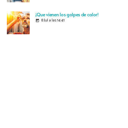
¡Que vienen los golpes de calor!
8 Jul a las 14:41
today