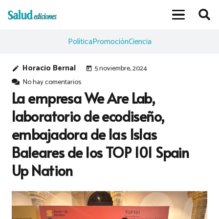
Política
Promoción
Ciencia
Horacio Bernal
5 noviembre, 2024
edit
today
No hay comentarios
La empresa We Are Lab,
laboratorio de ecodiseño,
embajadora de las Islas
Baleares de los TOP 101 Spain
Up Nation