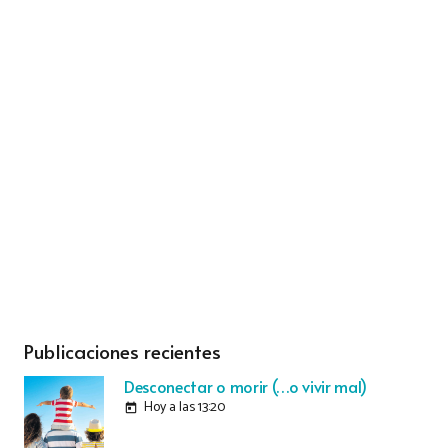
Publicaciones recientes
Desconectar o morir (…o vivir mal)
Hoy a las 13:20
today