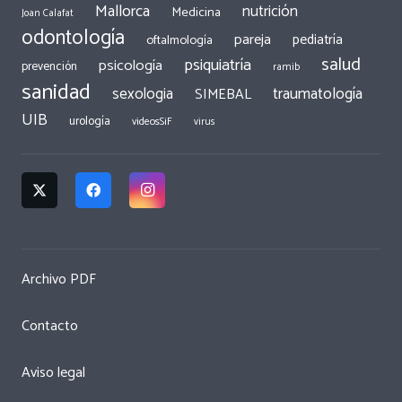
Mallorca
nutrición
Medicina
Joan Calafat
odontología
pareja
pediatría
oftalmología
salud
psiquiatría
psicología
prevención
ramib
sanidad
traumatología
sexologia
SIMEBAL
UIB
urología
videosSiF
virus
Archivo PDF
Contacto
Aviso legal