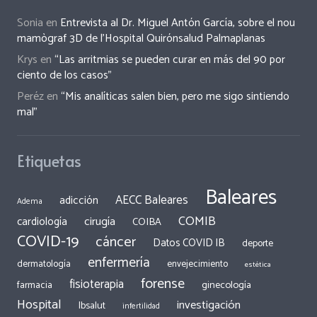
Sonia
en
Entrevista al Dr. Miguel Antón García, sobre el nou
mamògraf 3D de l’Hospital Quirónsalud Palmaplanas
Krys
en
“Las arritmias se pueden curar en más del 90 por
ciento de los casos”
Peréz
en
“Mis analíticas salen bien, pero me sigo sintiendo
mal”
Etiquetas
Baleares
AECC Baleares
adicción
Adema
COMIB
cirugía
cardiología
COIBA
COVID-19
cáncer
Datos COVID IB
deporte
enfermería
dermatología
envejecimiento
estética
forense
fisioterapia
ginecología
farmacia
Hospital
investigación
Ibsalut
infertilidad