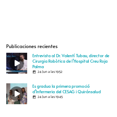
Publicaciones recientes
Entrevista al Dr. Valentí Tubau, director de
Cirurgia Robòtica de l’Hospital Creu Roja
Palma
24 Jun a las 19:52
today
Es gradua la primera promoció
d’Infermeria del CESAG i Quirónsalud
24 Jun a las 19:45
today