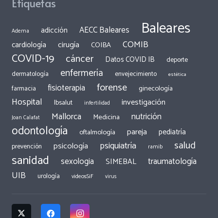
Etiquetas
Baleares
AECC Baleares
adicción
Adema
COMIB
cirugía
cardiología
COIBA
COVID-19
cáncer
Datos COVID IB
deporte
enfermería
dermatología
envejecimiento
estética
forense
fisioterapia
ginecología
farmacia
Hospital
investigación
Ibsalut
infertilidad
Mallorca
nutrición
Medicina
Joan Calafat
odontología
pareja
pediatría
oftalmología
salud
psiquiatría
psicología
prevención
ramib
sanidad
traumatología
sexologia
SIMEBAL
UIB
urología
videosSiF
virus