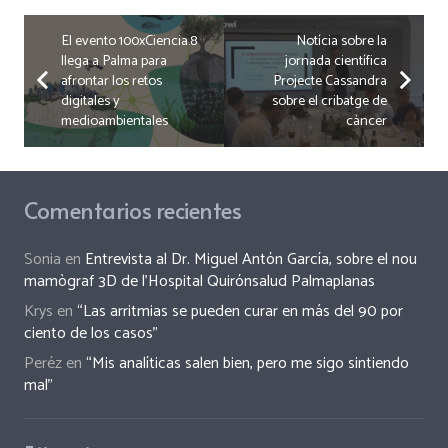
El evento 100xCiencia.8
Notícia sobre la
llega a Palma para
jornada científica
afrontar los retos
Projecte Cassandra
digitales y
sobre el cribatge de
medioambientales
càncer
Comentarios recientes
Sonia
en
Entrevista al Dr. Miguel Antón García, sobre el nou
mamògraf 3D de l’Hospital Quirónsalud Palmaplanas
Krys
en
“Las arritmias se pueden curar en más del 90 por
ciento de los casos”
Peréz
en
“Mis analíticas salen bien, pero me sigo sintiendo
mal”