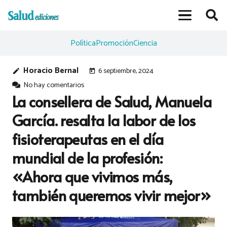
Política
Promoción
Ciencia
Horacio Bernal
6 septiembre, 2024
edit
today
No hay comentarios
La consellera de Salud, Manuela
García. resalta la labor de los
fisioterapeutas en el día
mundial de la profesión:
«Ahora que vivimos más,
también queremos vivir mejor»