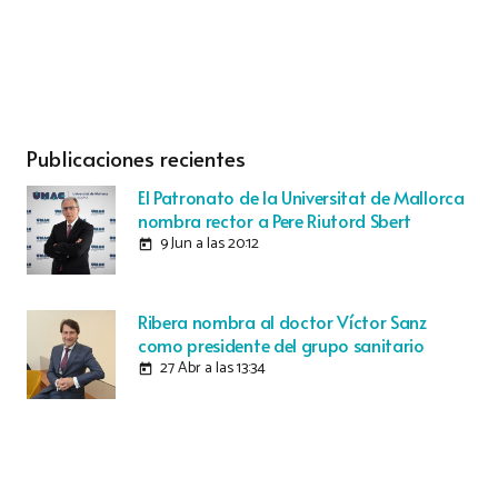
Publicaciones recientes
El Patronato de la Universitat de Mallorca
nombra rector a Pere Riutord Sbert
9 Jun a las 20:12
today
Ribera nombra al doctor Víctor Sanz
como presidente del grupo sanitario
27 Abr a las 13:34
today