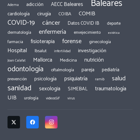
Baleares
AECC Baleares
adicción
Adema
COMIB
cirugía
cardiología
COIBA
COVID-19
cáncer
Datos COVID IB
deporte
enfermería
dermatología
envejecimiento
estética
forense
fisioterapia
ginecología
farmacia
Hospital
investigación
Ibsalut
infertilidad
Mallorca
nutrición
Medicina
Joan Calafat
odontología
pareja
pediatría
oftalmología
salud
psiquiatría
psicología
prevención
ramib
sanidad
traumatología
sexologia
SIMEBAL
UIB
urología
videosSiF
virus