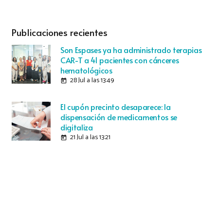
Publicaciones recientes
Son Espases ya ha administrado terapias
CAR-T a 41 pacientes con cánceres
hematológicos
28 Jul a las 13:49
today
El cupón precinto desaparece: la
dispensación de medicamentos se
digitaliza
21 Jul a las 13:21
today