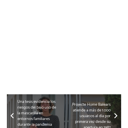
Una tesis evidencia los
Projecte Home Balears
riesgos del bajo uso de
atiende a más de 1.000
la mascarilla en
usuarios al día por
entornos familiares
primera vez desde su
durante la pandemia
apertura en 1987