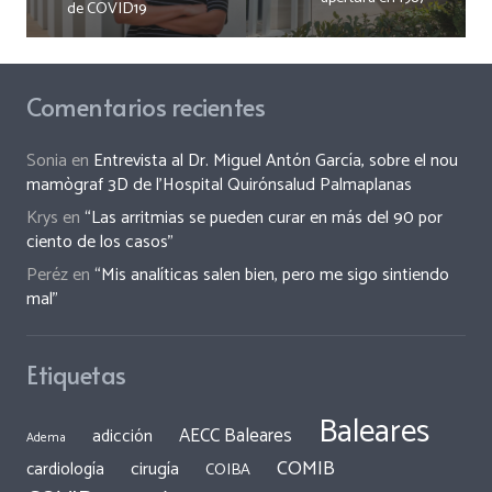
de COVID19
Comentarios recientes
Sonia
en
Entrevista al Dr. Miguel Antón García, sobre el nou
mamògraf 3D de l’Hospital Quirónsalud Palmaplanas
Krys
en
“Las arritmias se pueden curar en más del 90 por
ciento de los casos”
Peréz
en
“Mis analíticas salen bien, pero me sigo sintiendo
mal”
Etiquetas
Baleares
AECC Baleares
adicción
Adema
COMIB
cirugía
cardiología
COIBA