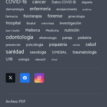
COVID-19
cáncer
Datos COVID IB
deporte
enfermería
dermatología
envejecimiento
estética
forense
fisioterapia
ginecología
farmacia
Hospital
investigación
Ibsalut
infertilidad
Mallorca
nutrición
Medicina
Joan Calafat
odontología
pareja
pediatría
oftalmología
salud
psiquiatría
psicología
prevención
ramib
sanidad
traumatología
sexologia
SIMEBAL
UIB
urología
videosSiF
virus
Archivo PDF