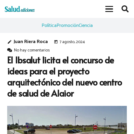
Política
Promoción
Ciencia
Juan Riera Roca
7 agosto, 2024
edit
today
No hay comentarios
El Ibsalut licita el concurso de
ideas para el proyecto
arquitectónico del nuevo centro
de salud de Alaior