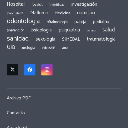
Hospital
investigación
Ibsalut
infertilidad
Mallorca
nutrición
Medicina
Joan Calafat
odontología
pareja
pediatría
oftalmología
salud
psiquiatría
psicología
prevención
ramib
sanidad
traumatología
sexologia
SIMEBAL
UIB
urología
videosSiF
virus
Archivo PDF
Contacto
Aviso legal