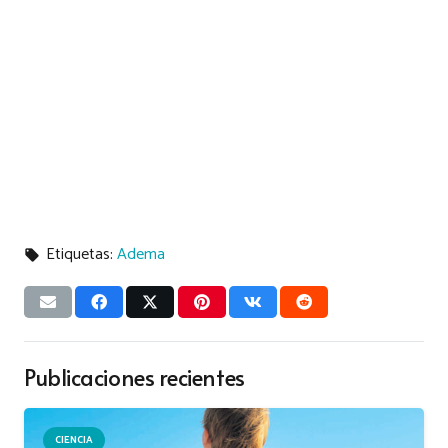
Etiquetas:
Adema
local_offer
Publicaciones recientes
CIENCIA