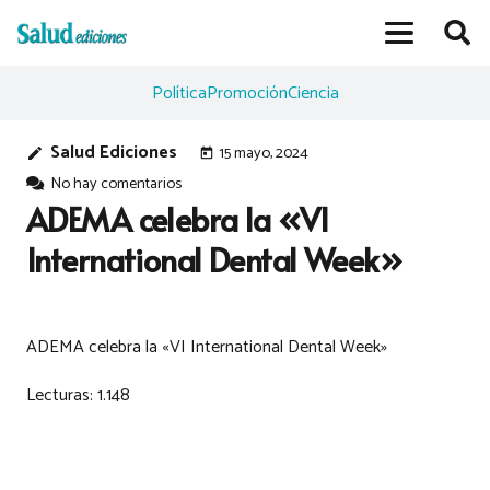
Política
Promoción
Ciencia
Salud Ediciones
15 mayo, 2024
edit
today
No hay comentarios
ADEMA celebra la «VI
International Dental Week»
ADEMA celebra la «VI International Dental Week»
Lecturas:
1.148