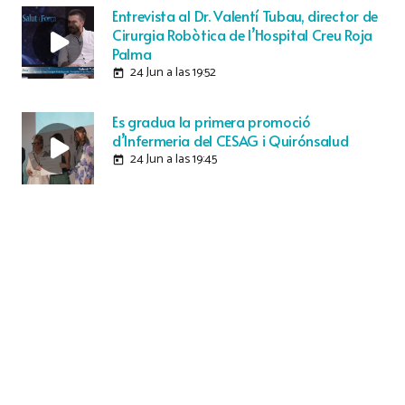
Entrevista al Dr. Valentí Tubau, director de
Cirurgia Robòtica de l’Hospital Creu Roja
Palma
24 Jun a las 19:52
today
Es gradua la primera promoció
d’Infermeria del CESAG i Quirónsalud
24 Jun a las 19:45
today