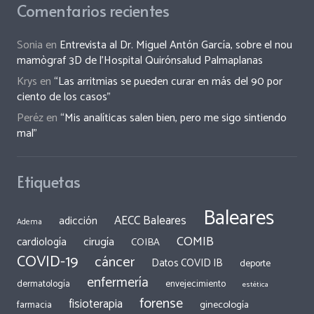
Comentarios recientes
Sonia
en
Entrevista al Dr. Miguel Antón García, sobre el nou
mamògraf 3D de l’Hospital Quirónsalud Palmaplanas
Krys
en
“Las arritmias se pueden curar en más del 90 por
ciento de los casos”
Peréz
en
“Mis analíticas salen bien, pero me sigo sintiendo
mal”
Etiquetas
Baleares
AECC Baleares
adicción
Adema
COMIB
cirugía
cardiología
COIBA
COVID-19
cáncer
Datos COVID IB
deporte
enfermería
dermatología
envejecimiento
estética
forense
fisioterapia
ginecología
farmacia