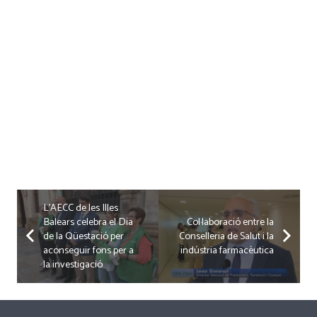
L’AECC de les Illes
Balears celebra el Dia
Col·laboració entre la
de la Qüestació per
Conselleria de Salut i la
aconseguir fons per a
indústria farmacèutica
la investigació