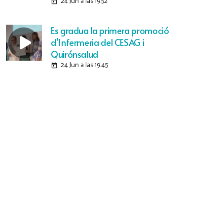
24 Jun a las 19:52
today
Es gradua la primera promoció
d’Infermeria del CESAG i
Quirónsalud
24 Jun a las 19:45
today