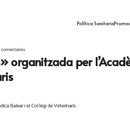
Política Sanitaria
Promoc
 comentarios
 organitzada per l’Acadè
ris
a Balear i el Col·legi de Veterinaris