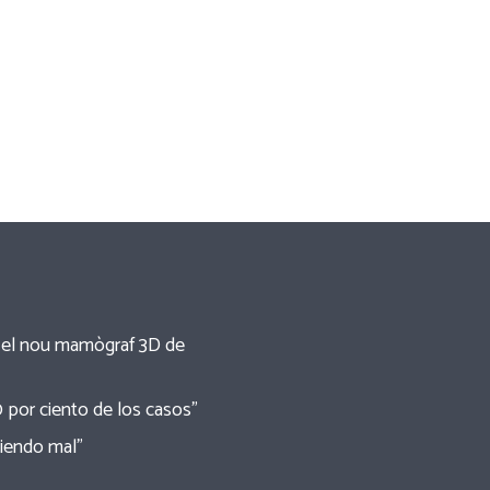
re el nou mamògraf 3D de
0 por ciento de los casos”
tiendo mal”