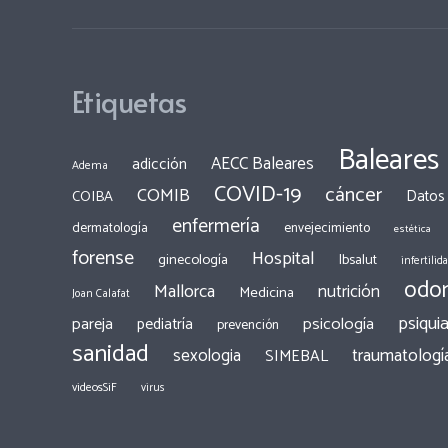
Etiquetas
Baleares
AECC Baleares
adicción
Adema
COVID-19
cáncer
COMIB
COIBA
Datos
enfermería
dermatología
envejecimiento
estética
forense
Hospital
ginecología
Ibsalut
infertilid
odon
Mallorca
nutrición
Medicina
Joan Calafat
psiquia
pareja
psicología
pediatría
prevención
sanidad
traumatologí
sexologia
SIMEBAL
videosSiF
virus