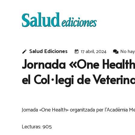
Salud Ediciones
17 abril, 2024
No hay
edit
today
Jornada «One Health»
el Col·legi de Veterina
Jornada «One Health» organitzada per l’Acadèmia Medic
Lecturas:
905