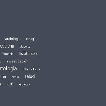
cirugía
cardiología
 COVID IB
deporte
fisioterapia
farmacia
investigación
ad
tología
oftalmología
salud
tría
ramib
a
UIB
urología