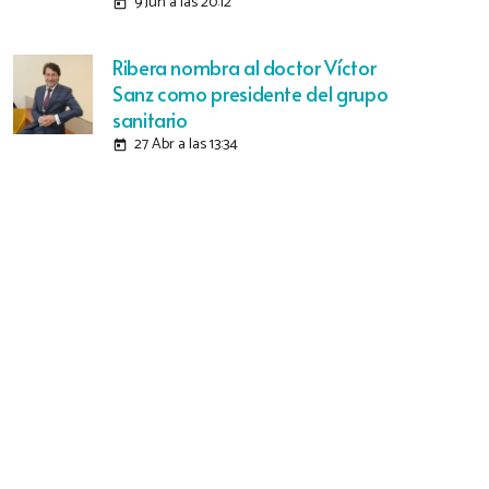
9 Jun a las 20:12
today
Ribera nombra al doctor Víctor
Sanz como presidente del grupo
sanitario
27 Abr a las 13:34
today