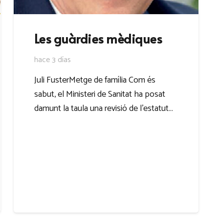
Les guàrdies mèdiques
hace 3 días
Juli FusterMetge de família Com és
sabut, el Ministeri de Sanitat ha posat
damunt la taula una revisió de l’estatut…