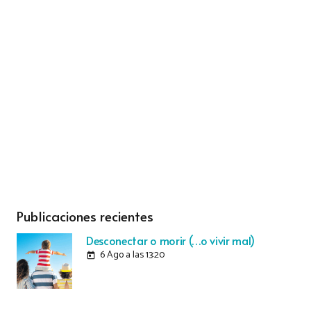
Publicaciones recientes
Desconectar o morir (…o vivir mal)
6 Ago a las 13:20
today