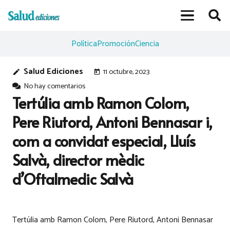
Política
Promoción
Ciencia
Salud Ediciones
11 octubre, 2023
edit
today
No hay comentarios
Tertúlia amb Ramon Colom,
Pere Riutord, Antoni Bennasar i,
com a convidat especial, Lluís
Salvà, director mèdic
d’Oftalmedic Salvà
Tertúlia amb Ramon Colom, Pere Riutord, Antoni Bennasar