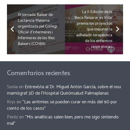
La II Edición de la
IX Jornada Balear de
‘Beca Respirar es Vida’
Lactància Materna
premia los proyectos
organitzada pel Col·legi
que mejoren la
Oficial d’Infermeres i
adhesión terapéutica
Infermeres de les Illes
de los enfermos
Balears (COIBA)
respiratorias
Comentarios recientes
Sonia
en
Entrevista al Dr. Miguel Antón García, sobre el nou
mamògraf 3D de l’Hospital Quirónsalud Palmaplanas
Krys
en
“Las arritmias se pueden curar en más del 90 por
ciento de los casos”
Peréz
en
“Mis analíticas salen bien, pero me sigo sintiendo
mal”