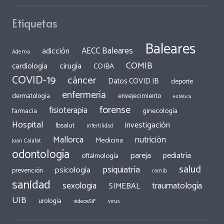
Etiquetas
Baleares
AECC Baleares
adicción
Adema
COMIB
cirugía
cardiología
COIBA
COVID-19
cáncer
Datos COVID IB
deporte
enfermería
dermatología
envejecimiento
estética
forense
fisioterapia
ginecología
farmacia
Hospital
investigación
Ibsalut
infertilidad
Mallorca
nutrición
Medicina
Joan Calafat
odontología
pareja
pediatría
oftalmología
salud
psiquiatría
psicología
prevención
ramib
sanidad
traumatología
sexologia
SIMEBAL
UIB
urología
videosSiF
virus