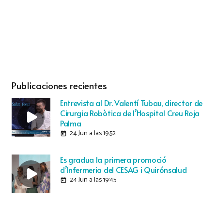
Publicaciones recientes
Entrevista al Dr. Valentí Tubau, director de
Cirurgia Robòtica de l’Hospital Creu Roja
Palma
24 Jun a las 19:52
today
Es gradua la primera promoció
d’Infermeria del CESAG i Quirónsalud
24 Jun a las 19:45
today