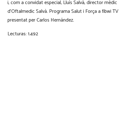
i, com a convidat especial, Lluís Salvà, director mèdic
d’Oftalmedic Salvà. Programa Salut i Força a fibwi TV
presentat per Carlos Hernández.
Lecturas:
1.492