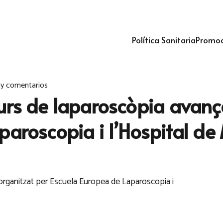
Política Sanitaria
Promoc
y comentarios
urs de laparoscòpia avanç
paroscopia i l’Hospital d
organitzat per Escuela Europea de Laparoscopia i