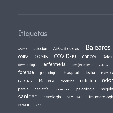
Etiquetas
Baleares
AECC Baleares
adicción
Adema
COVID-19
cáncer
COMIB
COIBA
Datos
enfermería
dermatología
envejecimiento
estética
forense
Hospital
ginecología
Ibsalut
infertilid
odon
Mallorca
nutrición
Medicina
Joan Calafat
psiquia
pareja
psicología
pediatría
prevención
sanidad
traumatologí
sexologia
SIMEBAL
videosSiF
virus