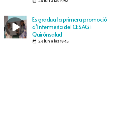
24 Jun a las 19:52
today
Es gradua la primera promoció
d’Infermeria del CESAG i
Quirónsalud
24 Jun a las 19:45
today