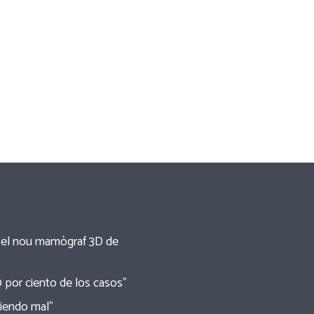
re el nou mamògraf 3D de
0 por ciento de los casos”
tiendo mal”