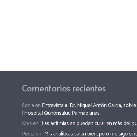
Comentarios recientes
Sonia
en
Entrevista al Dr. Miguel Antón García, sob
l’Hospital Quirónsalud Palmaplanas
Krys
en
“Las arritmias se pueden curar en más del 9
Peréz
en
“Mis analíticas salen bien, pero me sigo sin