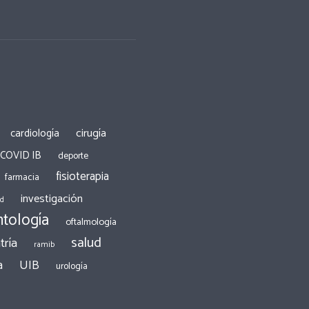
cirugía
cardiología
 COVID IB
deporte
fisioterapia
farmacia
investigación
ad
tología
oftalmología
salud
tría
ramib
a
UIB
urología