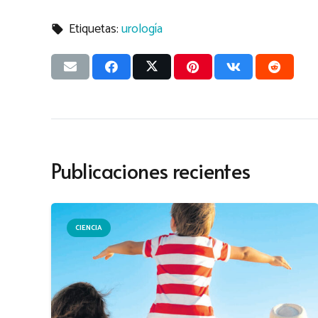
Etiquetas:
urología
local_offer
Publicaciones recientes
CIENCIA