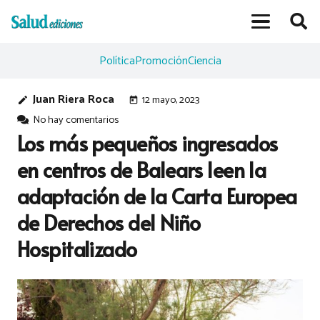
Política
Promoción
Ciencia
Juan Riera Roca
12 mayo, 2023
edit
today
No hay comentarios
Los más pequeños ingresados
en centros de Balears leen la
adaptación de la Carta Europea
de Derechos del Niño
Hospitalizado