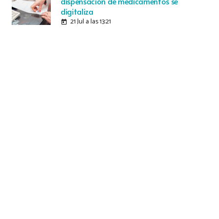
dispensación de medicamentos se
digitaliza
21 Jul a las 13:21
today