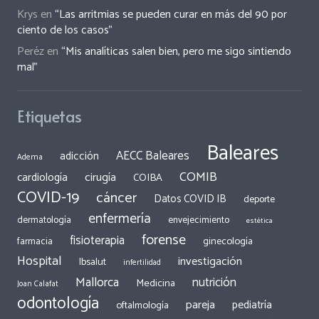
Krys
en
“Las arritmias se pueden curar en más del 90 por
ciento de los casos”
Peréz
en
“Mis analíticas salen bien, pero me sigo sintiendo
mal”
Etiquetas
Baleares
AECC Baleares
adicción
Adema
COMIB
cirugía
cardiología
COIBA
COVID-19
cáncer
Datos COVID IB
deporte
enfermería
dermatología
envejecimiento
estética
forense
fisioterapia
ginecología
farmacia
Hospital
investigación
Ibsalut
infertilidad
Mallorca
nutrición
Medicina
Joan Calafat
odontología
pareja
pediatría
oftalmología