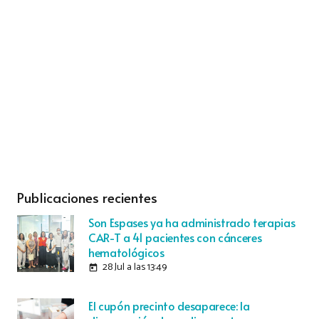
Publicaciones recientes
Son Espases ya ha administrado terapias
CAR-T a 41 pacientes con cánceres
hematológicos
28 Jul a las 13:49
today
El cupón precinto desaparece: la