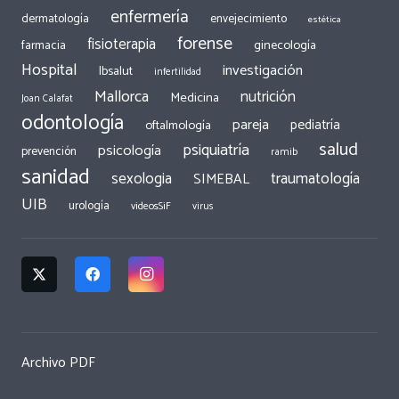
enfermería
dermatología
envejecimiento
estética
forense
fisioterapia
ginecología
farmacia
Hospital
investigación
Ibsalut
infertilidad
Mallorca
nutrición
Medicina
Joan Calafat
odontología
pareja
pediatría
oftalmología
salud
psiquiatría
psicología
prevención
ramib
sanidad
traumatología
sexologia
SIMEBAL
UIB
urología
videosSiF
virus
Archivo PDF