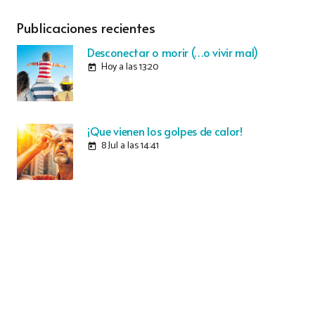
Publicaciones recientes
Desconectar o morir (…o vivir mal)
Hoy a las 13:20
today
¡Que vienen los golpes de calor!
8 Jul a las 14:41
today