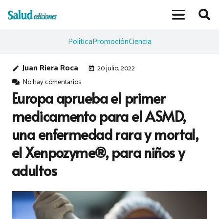
Política
Promoción
Ciencia
Juan Riera Roca
20 julio, 2022
edit
today
No hay comentarios
Europa aprueba el primer
medicamento para el ASMD,
una enfermedad rara y mortal,
el Xenpozyme®, para niños y
adultos