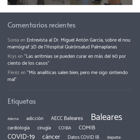
Comentarios recientes
Sonia
en
Entrevista al Dr. Miguel Antón García, sobre el nou
mamògraf 3D de l’Hospital Quirónsalud Palmaplanas
Krys
en
“Las arritmias se pueden curar en más del 90 por
ciento de los casos”
Peréz
en
“Mis analíticas salen bien, pero me sigo sintiendo
mal”
Etiquetas
Baleares
AECC Baleares
adicción
Adema
COMIB
cirugía
cardiología
COIBA
COVID-19
cáncer
Datos COVID IB
deporte