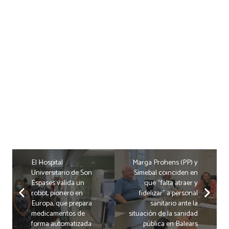
El Hospital
Marga Prohens (PP) y
Universitario de Son
Simebal coinciden en
Espases valida un
que “falta atraer y
robot, pionero en
fidelizar” a personal
Europa, que prepara
sanitario ante la
medicamentos de
situación de la sanidad
forma automatizada
pública en Balears