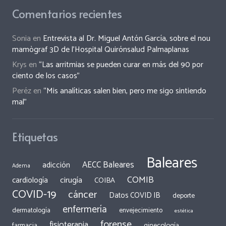
Comentarios recientes
Sonia
en
Entrevista al Dr. Miguel Antón García, sobre el nou
mamògraf 3D de l’Hospital Quirónsalud Palmaplanas
Krys
en
“Las arritmias se pueden curar en más del 90 por
ciento de los casos”
Peréz
en
“Mis analíticas salen bien, pero me sigo sintiendo
mal”
Etiquetas
Baleares
AECC Baleares
adicción
Adema
COMIB
cirugía
cardiología
COIBA
COVID-19
cáncer
Datos COVID IB
deporte
enfermería
dermatología
envejecimiento
estética
forense
fisioterapia
ginecología
farmacia