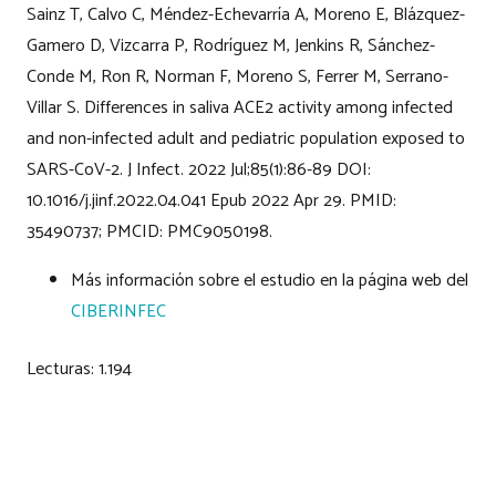
Sainz T, Calvo C, Méndez-Echevarría A, Moreno E, Blázquez-
Gamero D, Vizcarra P, Rodríguez M, Jenkins R, Sánchez-
Conde M, Ron R, Norman F, Moreno S, Ferrer M, Serrano-
Villar S. Differences in saliva ACE2 activity among infected
and non-infected adult and pediatric population exposed to
SARS-CoV-2. J Infect. 2022 Jul;85(1):86-89 DOI:
10.1016/j.jinf.2022.04.041 Epub 2022 Apr 29. PMID:
35490737; PMCID: PMC9050198.​​
​Más información sobre el estudio​ en la página web del
CIBERINFEC
Lecturas:
1.194