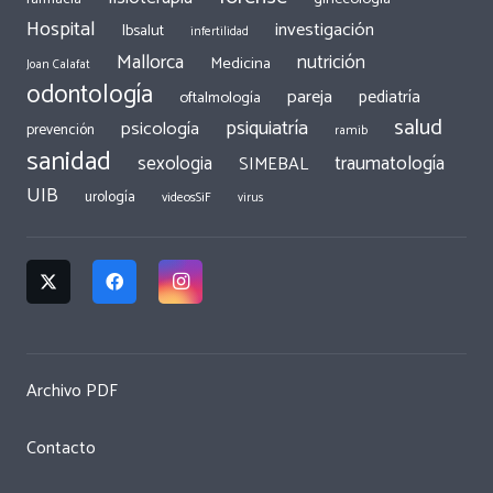
Hospital
investigación
Ibsalut
infertilidad
Mallorca
nutrición
Medicina
Joan Calafat
odontología
pareja
pediatría
oftalmología
salud
psiquiatría
psicología
prevención
ramib
sanidad
traumatología
sexologia
SIMEBAL
UIB
urología
videosSiF
virus
Archivo PDF
Contacto