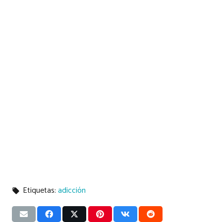
Etiquetas:
adicción
local_offer