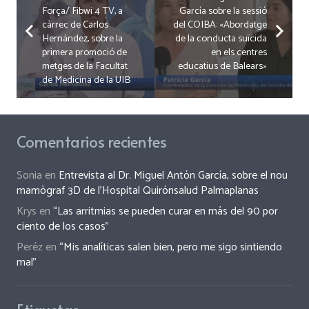
Força/ Fibwi 4 TV, a
García sobre la sessió
càrrec de Carlos
del COIBA: «Abordatge
Hernández, sobre la
de la conducta suïcida
primera promoció de
en els centres
metges de la Facultat
educatius de Balears»
de Medicina de la UIB
Comentarios recientes
Sonia
en
Entrevista al Dr. Miguel Antón García, sobre el nou
mamògraf 3D de l’Hospital Quirónsalud Palmaplanas
Krys
en
“Las arritmias se pueden curar en más del 90 por
ciento de los casos”
Peréz
en
“Mis analíticas salen bien, pero me sigo sintiendo
mal”