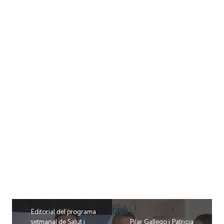
Editorial del programa
setmanal de Salut i
Pilar Gallego i Patricia