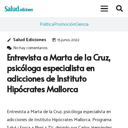
Política
Promoción
Ciencia
Salud Ediciones
15 junio, 2022
edit
today
No hay comentarios
Entrevista a Marta de la Cruz,
psicóloga especialista en
adicciones de Instituto
Hipócrates Mallorca
Entrevista a Marta de la Cruz, psicóloga especialista en
adicciones de Instituto Hipócrates Mallorca. Programa
Salut i Força a fibwi 4 TV, dirigido por Carlos Hernández.