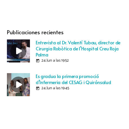
Publicaciones recientes
Entrevista al Dr. Valentí Tubau, director de
Cirurgia Robòtica de l’Hospital Creu Roja
Palma
24 Jun a las 19:52
today
Es gradua la primera promoció
d’Infermeria del CESAG i Quirónsalud
24 Jun a las 19:45
today