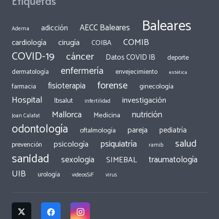
Etiquetas
Baleares
AECC Baleares
adicción
Adema
COMIB
cirugía
cardiología
COIBA
COVID-19
cáncer
Datos COVID IB
deporte
enfermería
dermatología
envejecimiento
estética
forense
fisioterapia
ginecología
farmacia
Hospital
investigación
Ibsalut
infertilidad
Mallorca
nutrición
Medicina
Joan Calafat
odontología
pareja
pediatría
oftalmología
salud
psiquiatría
psicología
prevención
ramib
sanidad
traumatología
sexologia
SIMEBAL
UIB
urología
videosSiF
virus