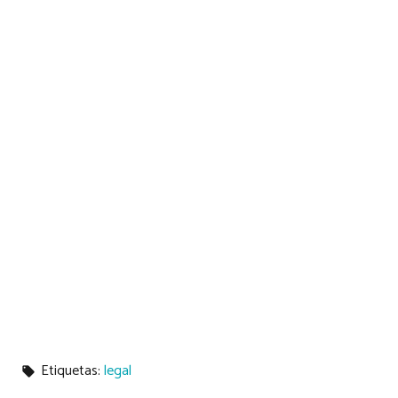
Etiquetas:
legal
local_offer