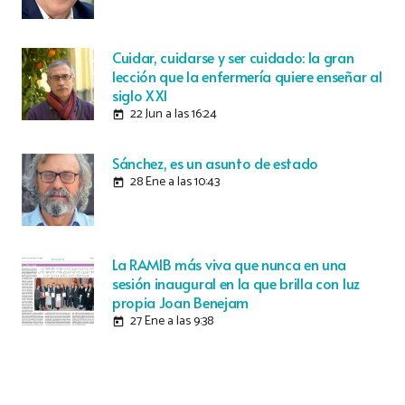
Cuidar, cuidarse y ser cuidado: la gran
lección que la enfermería quiere enseñar al
siglo XXI
22 Jun a las 16:24
today
Sánchez, es un asunto de estado
28 Ene a las 10:43
today
La RAMIB más viva que nunca en una
sesión inaugural en la que brilla con luz
propia Joan Benejam
27 Ene a las 9:38
today