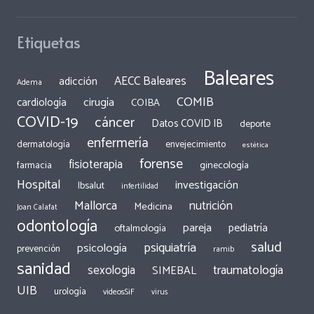
Etiquetas
Baleares
AECC Baleares
adicción
Adema
COMIB
cirugía
cardiología
COIBA
COVID-19
cáncer
Datos COVID IB
deporte
enfermería
dermatología
envejecimiento
estética
forense
fisioterapia
ginecología
farmacia
Hospital
investigación
Ibsalut
infertilidad
Mallorca
nutrición
Medicina
Joan Calafat
odontología
pareja
pediatría
oftalmología
salud
psiquiatría
psicología
prevención
ramib
sanidad
traumatología
sexologia
SIMEBAL
UIB
urología
videosSiF
virus