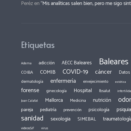
Peréz
en
“Mis analíticas salen bien, pero me sigo sin
Etiquetas
Baleares
AECC Baleares
adicción
Adema
COVID-19
cáncer
COMIB
COIBA
Datos
enfermería
dermatología
envejecimiento
estética
forense
Hospital
ginecología
Ibsalut
infertilid
odon
Mallorca
nutrición
Medicina
Joan Calafat
psiquia
pareja
psicología
pediatría
prevención
sanidad
traumatologí
sexologia
SIMEBAL
videosSiF
virus