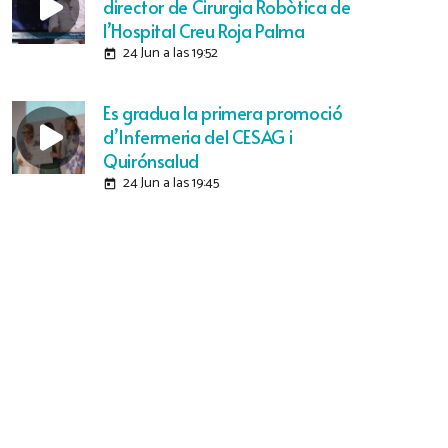
director de Cirurgia Robòtica de
l’Hospital Creu Roja Palma
24 Jun a las 19:52
today
Es gradua la primera promoció
d’Infermeria del CESAG i
Quirónsalud
24 Jun a las 19:45
today