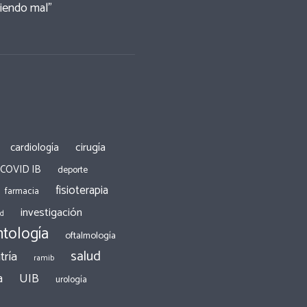
tiendo mal”
cirugía
cardiología
 COVID IB
deporte
fisioterapia
farmacia
investigación
ad
tología
oftalmología
salud
tría
ramib
a
UIB
urología