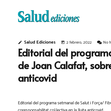
Salud Ediciones
2 febrero, 2022
No h
edit
today
Editorial del programa
de Joan Calafat, sobre 
anticovid
Editorial del programa setmanal de Salut i Força/ Fibw
coresponsabilitat col·lectiva en la lluita anticovid