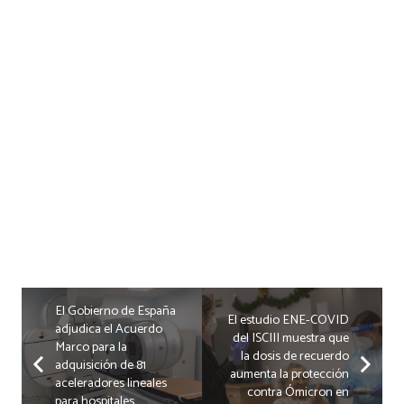
El Gobierno de España
El estudio ENE-COVID
adjudica el Acuerdo
del ISCIII muestra que
Marco para la
la dosis de recuerdo
adquisición de 81
aumenta la protección
aceleradores lineales
contra Ómicron en
para hospitales