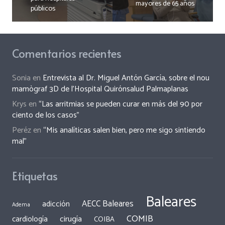
mayores de 65 años
públicos
Comentarios recientes
Sonia
en
Entrevista al Dr. Miguel Antón García, sobre el nou
mamògraf 3D de l’Hospital Quirónsalud Palmaplanas
Krys
en
“Las arritmias se pueden curar en más del 90 por
ciento de los casos”
Peréz
en
“Mis analíticas salen bien, pero me sigo sintiendo
mal”
Etiquetas
Baleares
AECC Baleares
adicción
Adema
COMIB
cirugía
cardiología
COIBA