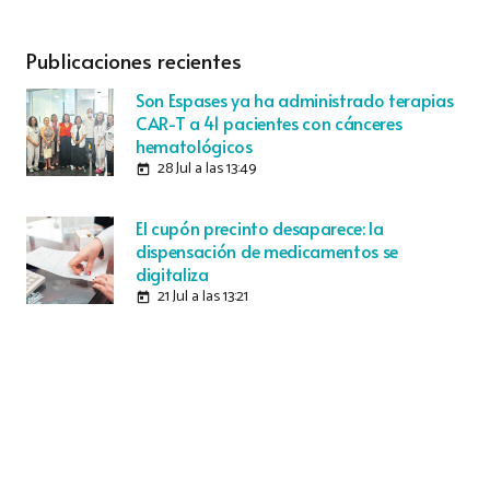
Publicaciones recientes
Son Espases ya ha administrado terapias
CAR-T a 41 pacientes con cánceres
hematológicos
28 Jul a las 13:49
today
El cupón precinto desaparece: la
dispensación de medicamentos se
digitaliza
21 Jul a las 13:21
today