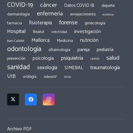
COVID-19
cáncer
Datos COVID IB
deporte
enfermería
dermatología
envejecimiento
estética
forense
fisioterapia
ginecología
farmacia
Hospital
investigación
Ibsalut
infertilidad
Mallorca
nutrición
Medicina
Joan Calafat
odontología
pareja
pediatría
oftalmología
salud
psiquiatría
psicología
prevención
ramib
sanidad
traumatología
sexologia
SIMEBAL
UIB
urología
videosSiF
virus
Archivo PDF