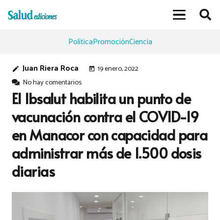
Política
Promoción
Ciencia
Juan Riera Roca
19 enero, 2022
edit
today
No hay comentarios
El Ibsalut habilita un punto de
vacunación contra el COVID-19
en Manacor con capacidad para
administrar más de 1.500 dosis
diarias