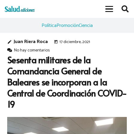
Política
Promoción
Ciencia
Juan Riera Roca
17 diciembre, 2021
edit
today
No hay comentarios
Sesenta militares de la
Comandancia General de
Baleares se incorporan a la
Central de Coordinación COVID-
19