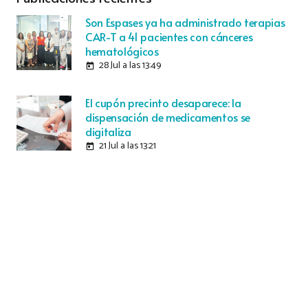
Son Espases ya ha administrado terapias
CAR-T a 41 pacientes con cánceres
hematológicos
28 Jul a las 13:49
today
El cupón precinto desaparece: la
dispensación de medicamentos se
digitaliza
21 Jul a las 13:21
today