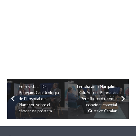
Entrevista al Dr.
Tertúlia amb Margalida
Benejam, Cap Urologia
Gili, Antoni Bennasar,
de l’Hospital de
Pere Riutord i, com a
Manacor, sobre el
convidat especial,
càncer de pròstata
Gustavo Catalán