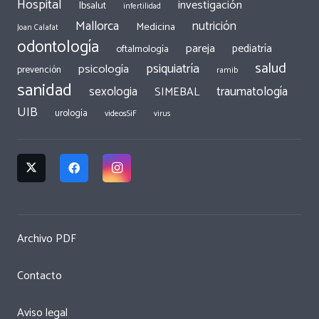
Hospital
investigación
Ibsalut
infertilidad
Mallorca
nutrición
Medicina
Joan Calafat
odontología
pareja
pediatría
oftalmología
salud
psiquiatría
psicología
prevención
ramib
sanidad
traumatología
sexologia
SIMEBAL
UIB
urología
videosSiF
virus
Archivo PDF
Contacto
Aviso legal