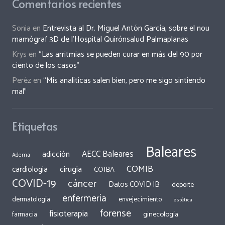
Comentarios recientes
Sonia
en
Entrevista al Dr. Miguel Antón García, sobre el nou
mamògraf 3D de l’Hospital Quirónsalud Palmaplanas
Krys
en
“Las arritmias se pueden curar en más del 90 por
ciento de los casos”
Peréz
en
“Mis analíticas salen bien, pero me sigo sintiendo
mal”
Etiquetas
Baleares
AECC Baleares
adicción
Adema
COMIB
cirugía
cardiología
COIBA
COVID-19
cáncer
Datos COVID IB
deporte
enfermería
dermatología
envejecimiento
estética
forense
fisioterapia
ginecología
farmacia