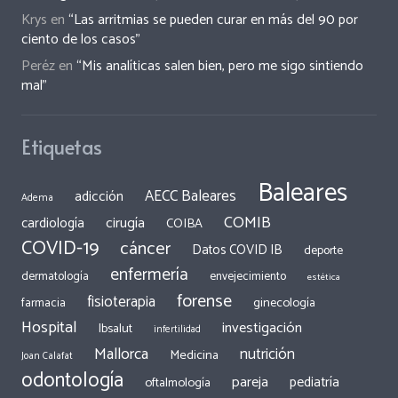
Krys
en
“Las arritmias se pueden curar en más del 90 por
ciento de los casos”
Peréz
en
“Mis analíticas salen bien, pero me sigo sintiendo
mal”
Etiquetas
Baleares
AECC Baleares
adicción
Adema
COMIB
cirugía
cardiología
COIBA
COVID-19
cáncer
Datos COVID IB
deporte
enfermería
dermatología
envejecimiento
estética
forense
fisioterapia
ginecología
farmacia
Hospital
investigación
Ibsalut
infertilidad
Mallorca
nutrición
Medicina
Joan Calafat
odontología
pareja
pediatría
oftalmología