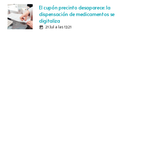
El cupón precinto desaparece: la
dispensación de medicamentos se
digitaliza
21 Jul a las 13:21
today