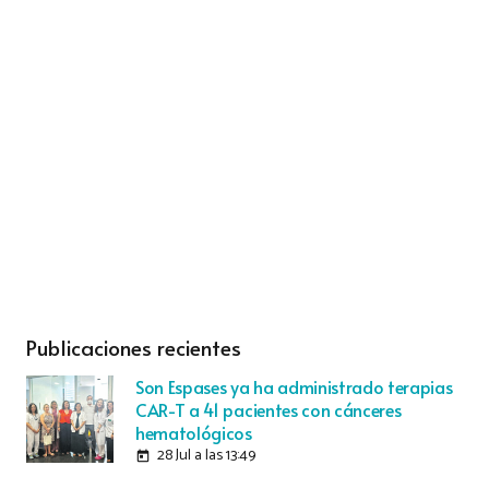
Publicaciones recientes
Son Espases ya ha administrado terapias
CAR-T a 41 pacientes con cánceres
hematológicos
28 Jul a las 13:49
today