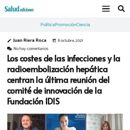
Política
Promoción
Ciencia
Juan Riera Roca
8 octubre, 2021
edit
today
No hay comentarios
Los costes de las infecciones y la
radioembolización hepática
centran la última reunión del
comité de innovación de la
Fundación IDIS