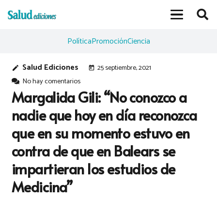
Política
Promoción
Ciencia
Salud Ediciones
25 septiembre, 2021
edit
today
No hay comentarios
Margalida Gili: “No conozco a
nadie que hoy en día reconozca
que en su momento estuvo en
contra de que en Balears se
impartieran los estudios de
Medicina”