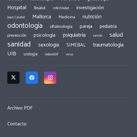
Hospital
investigación
Ibsalut
infertilidad
Mallorca
nutrición
Medicina
Joan Calafat
odontología
pareja
pediatría
oftalmología
salud
psiquiatría
psicología
prevención
ramib
sanidad
traumatología
sexologia
SIMEBAL
UIB
urología
videosSiF
virus
Archivo PDF
Contacto