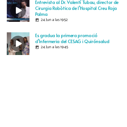
Entrevista al Dr. Valentí Tubau, director de
Cirurgia Robòtica de l’Hospital Creu Roja
Palma
24 Jun a las 19:52
today
Es gradua la primera promoció
d’Infermeria del CESAG i Quirónsalud
24 Jun a las 19:45
today