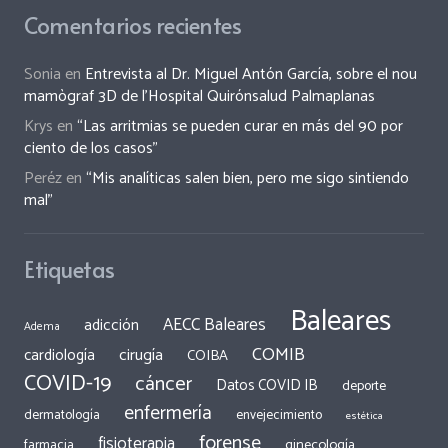
Comentarios recientes
Sonia
en
Entrevista al Dr. Miguel Antón García, sobre el nou
mamògraf 3D de l’Hospital Quirónsalud Palmaplanas
Krys
en
“Las arritmias se pueden curar en más del 90 por
ciento de los casos”
Peréz
en
“Mis analíticas salen bien, pero me sigo sintiendo
mal”
Etiquetas
Baleares
AECC Baleares
adicción
Adema
COMIB
cirugía
cardiología
COIBA
COVID-19
cáncer
Datos COVID IB
deporte
enfermería
dermatología
envejecimiento
estética
forense
fisioterapia
ginecología
farmacia