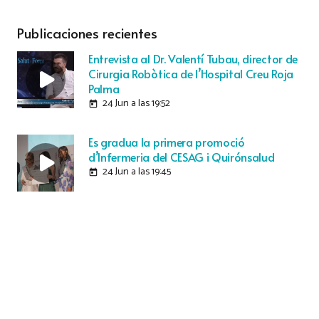
Publicaciones recientes
Entrevista al Dr. Valentí Tubau, director de
Cirurgia Robòtica de l’Hospital Creu Roja
Palma
24 Jun a las 19:52
today
Es gradua la primera promoció
d’Infermeria del CESAG i Quirónsalud
24 Jun a las 19:45
today