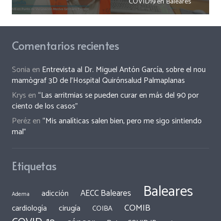
COVID19 en Baleares
Comentarios recientes
Sonia
en
Entrevista al Dr. Miguel Antón García, sobre el nou
mamògraf 3D de l’Hospital Quirónsalud Palmaplanas
Krys
en
“Las arritmias se pueden curar en más del 90 por
ciento de los casos”
Peréz
en
“Mis analíticas salen bien, pero me sigo sintiendo
mal”
Etiquetas
Baleares
AECC Baleares
adicción
Adema
COMIB
cirugía
cardiología
COIBA