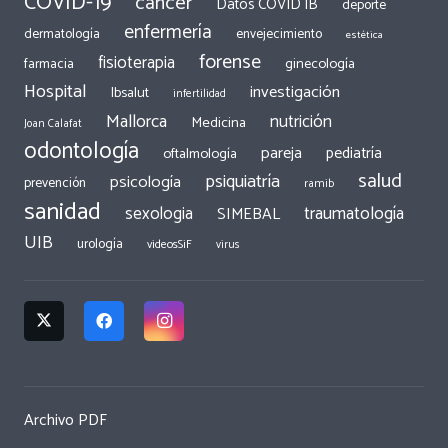
COVID-19
cáncer
Datos COVID IB
deporte
enfermería
dermatología
envejecimiento
estética
forense
fisioterapia
ginecología
farmacia
Hospital
investigación
Ibsalut
infertilidad
Mallorca
nutrición
Medicina
Joan Calafat
odontología
pareja
pediatría
oftalmología
salud
psiquiatría
psicología
prevención
ramib
sanidad
traumatología
sexologia
SIMEBAL
UIB
urología
videosSiF
virus
Archivo PDF