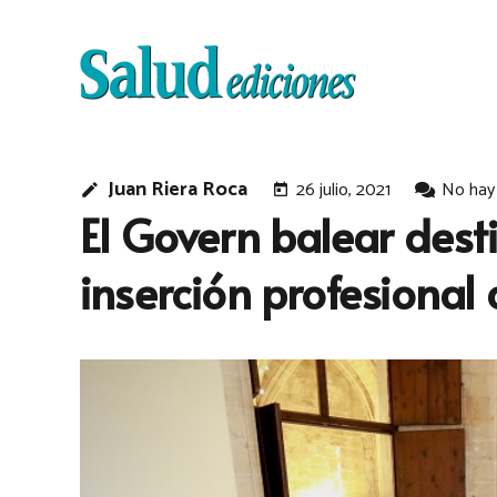
Juan Riera Roca
26 julio, 2021
No hay
edit
today
El Govern balear dest
inserción profesional