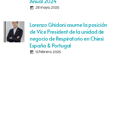
Anual 2024
28 mayo, 2025
today
Lorenzo Ghidoni asume la posición
de Vice President de la unidad de
negocio de Respiratorio en Chiesi
España & Portugal
13 febrero, 2025
today