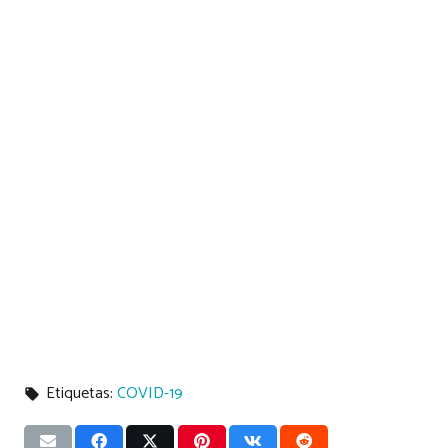
Etiquetas:
COVID-19
local_offer