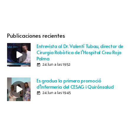
Publicaciones recientes
Entrevista al Dr. Valentí Tubau, director de
Cirurgia Robòtica de l’Hospital Creu Roja
Palma
24 Jun a las 19:52
today
Es gradua la primera promoció
d’Infermeria del CESAG i Quirónsalud
24 Jun a las 19:45
today