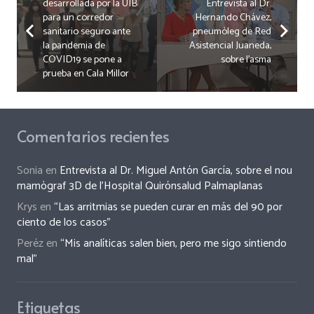
desarrollada por la UIB
Entrevista al Dr.
para un corredor
Hernando Chávez,
sanitario seguro ante
pneumòleg de Red
la pandemia de
Asistencial Juaneda,
COVID19 se pone a
sobre l’asma
prueba en Cala Millor
Comentarios recientes
Sonia
en
Entrevista al Dr. Miguel Antón García, sobre el nou
mamògraf 3D de l’Hospital Quirónsalud Palmaplanas
Krys
en
“Las arritmias se pueden curar en más del 90 por
ciento de los casos”
Peréz
en
“Mis analíticas salen bien, pero me sigo sintiendo
mal”
Etiquetas