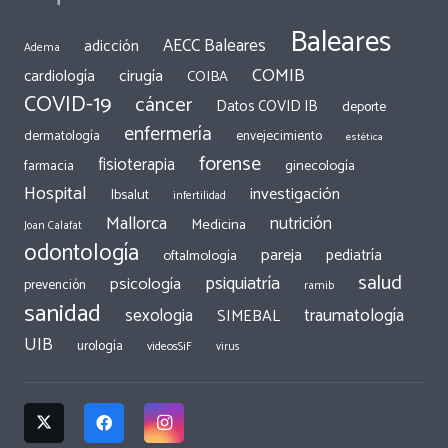
Baleares
AECC Baleares
adicción
Adema
COMIB
cirugía
cardiología
COIBA
COVID-19
cáncer
Datos COVID IB
deporte
enfermería
dermatología
envejecimiento
estética
forense
fisioterapia
ginecología
farmacia
Hospital
investigación
Ibsalut
infertilidad
Mallorca
nutrición
Medicina
Joan Calafat
odontología
pareja
pediatría
oftalmología
salud
psiquiatría
psicología
prevención
ramib
sanidad
traumatología
sexologia
SIMEBAL
UIB
urología
videosSiF
virus