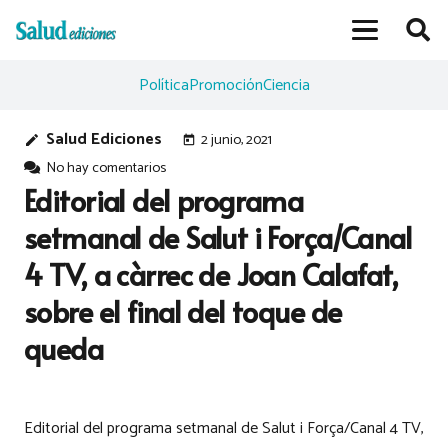
Política
Promoción
Ciencia
Salud Ediciones
2 junio, 2021
edit
today
No hay comentarios
Editorial del programa
setmanal de Salut i Força/Canal
4 TV, a càrrec de Joan Calafat,
sobre el final del toque de
queda
Editorial del programa setmanal de Salut i Força/Canal 4 TV,