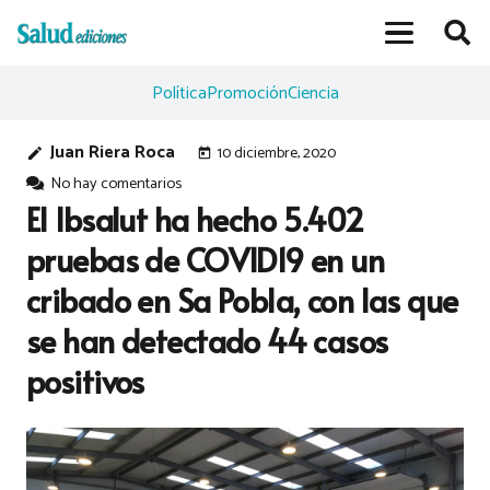
Política
Promoción
Ciencia
Juan Riera Roca
10 diciembre, 2020
edit
today
No hay comentarios
El Ibsalut ha hecho 5.402
pruebas de COVID19 en un
cribado en Sa Pobla, con las que
se han detectado 44 casos
positivos