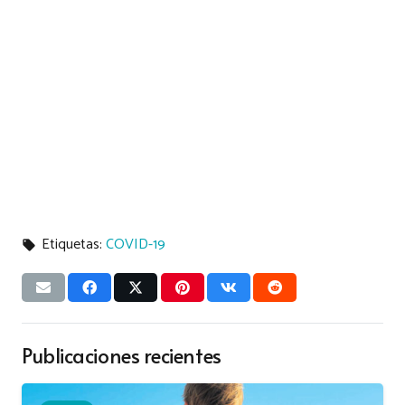
Etiquetas:
COVID-19
local_offer
Publicaciones recientes