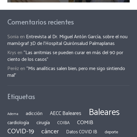
Comentarios recientes
Sonia
en
Entrevista al Dr. Miguel Antón García, sobre el nou
mamògraf 3D de l’Hospital Quirónsalud Palmaplanas
Krys
en
“Las arritmias se pueden curar en más del 90 por
ciento de los casos”
Peréz
en
“Mis analíticas salen bien, pero me sigo sintiendo
mal”
Etiquetas
Baleares
AECC Baleares
adicción
Adema
COMIB
cirugía
cardiología
COIBA
COVID-19
cáncer
Datos COVID IB
deporte