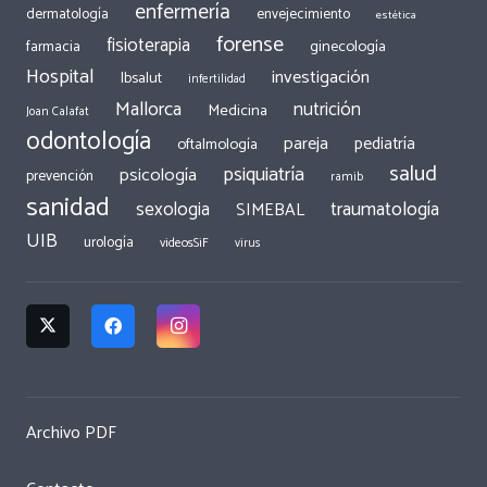
enfermería
dermatología
envejecimiento
estética
forense
fisioterapia
ginecología
farmacia
Hospital
investigación
Ibsalut
infertilidad
Mallorca
nutrición
Medicina
Joan Calafat
odontología
pareja
pediatría
oftalmología
salud
psiquiatría
psicología
prevención
ramib
sanidad
traumatología
sexologia
SIMEBAL
UIB
urología
videosSiF
virus
Archivo PDF