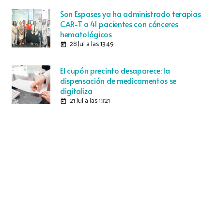
Son Espases ya ha administrado terapias
CAR-T a 41 pacientes con cánceres
hematológicos
28 Jul a las 13:49
today
El cupón precinto desaparece: la
dispensación de medicamentos se
digitaliza
21 Jul a las 13:21
today