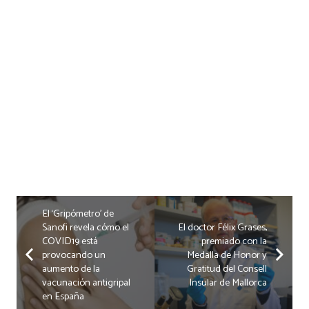
El ‘Gripómetro’ de
Sanofi revela cómo el
El doctor Félix Grases,
COVID19 está
premiado con la
provocando un
Medalla de Honor y
aumento de la
Gratitud del Consell
vacunación antigripal
Insular de Mallorca
en España