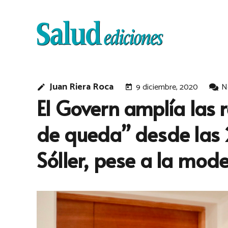
Juan Riera Roca
9 diciembre, 2020
N
edit
today
El Govern amplía las 
de queda” desde las 
Sóller, pese a la mod