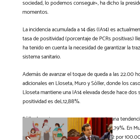
sociedad, lo podemos conseguir», ha dicho la presid
momentos.
La incidencia acumulada a 14 días (IA14) es actualm
tasa de positividad (porcentaje de PCRs positivas) l
ha tenido en cuenta la necesidad de garantizar la traz
sistema sanitario.
Además de avanzar el toque de queda a las 22.00 ho
adicionales en Lloseta, Muro y Sóller, donde los cas
Lloseta mantiene una IA14 elevada desde hace dos s
positividad es deL12,88%.
Sóller hace tres semanas que presenta una tendencia
100.000 y la tasa de positividad es del 11,79%. En M
semana. Actualmente la IA14 es de 268,2 por 100.000