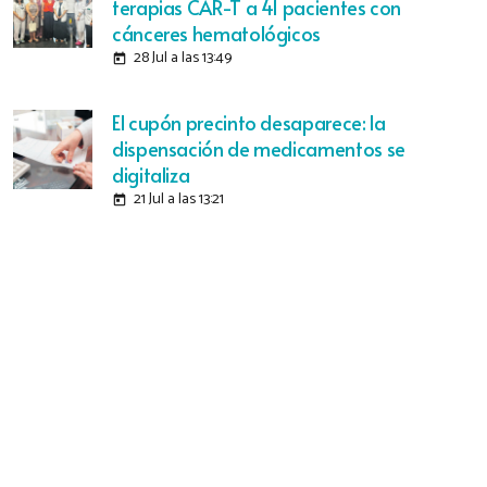
terapias CAR-T a 41 pacientes con
cánceres hematológicos
28 Jul a las 13:49
today
El cupón precinto desaparece: la
dispensación de medicamentos se
digitaliza
21 Jul a las 13:21
today