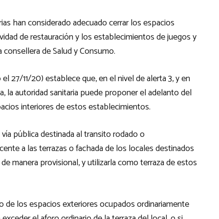
tarias han considerado adecuado cerrar los espacios
ividad de restauración y los establecimientos de juegos y
la consellera de Salud y Consumo.
 27/11/20) establece que, en el nivel de alerta 3, y en
a, la autoridad sanitaria puede proponer el adelanto del
pacios interiores de estos establecimientos.
ía pública destinada al transito rodado o
nte a las terrazas o fachada de los locales destinados
 de manera provisional, y utilizarla como terraza de estos
s o de los espacios exteriores ocupados ordinariamente
xceder el aforo ordinario de la terraza del local, o si