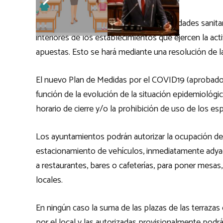
A la vista de estos indicadores las autoridades sani
interiores de los establecimientos que ejercen la act
apuestas. Esto se hará mediante una resolución de 
El nuevo Plan de Medidas por el COVID19 (aprobado el
función de la evolución de la situación epidemiológic
horario de cierre y/o la prohibición de uso de los es
Los ayuntamientos podrán autorizar la ocupación de v
estacionamiento de vehículos, inmediatamente adyace
a restaurantes, bares o cafeterías, para poner mesas,
locales.
En ningún caso la suma de las plazas de las terraza
por el local y las autorizadas provisionalmente podrá e