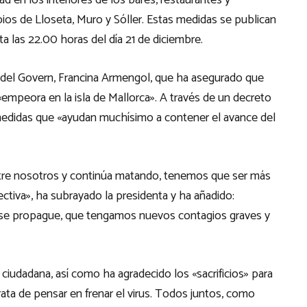
ad en los interiores de los bares, restaurantes y
ios de Lloseta, Muro y Sóller. Estas medidas se publican
a las 22.00 horas del día 21 de diciembre.
a del Govern, Francina Armengol, que ha asegurado que
 «empeora en la isla de Mallorca». A través de un decreto
medidas que «ayudan muchísimo a contener el avance del
tre nosotros y continúa matando, tenemos que ser más
ectiva», ha subrayado la presidenta y ha añadido:
 se propague, que tengamos nuevos contagios graves y
ciudadana, así como ha agradecido los «sacrificios» para
 trata de pensar en frenar el virus. Todos juntos, como