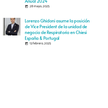
Anual 2024
28 mayo, 2025
today
Lorenzo Ghidoni asume la posición
de Vice President de la unidad de
negocio de Respiratorio en Chiesi
España & Portugal
13 febrero, 2025
today