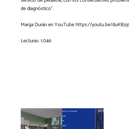
servicio de pediatría, con los consecuentes problem
de diagnóstico”.
Marga Durán en YouTube https://youtu.be/duK8Jq
Lecturas:
1.046