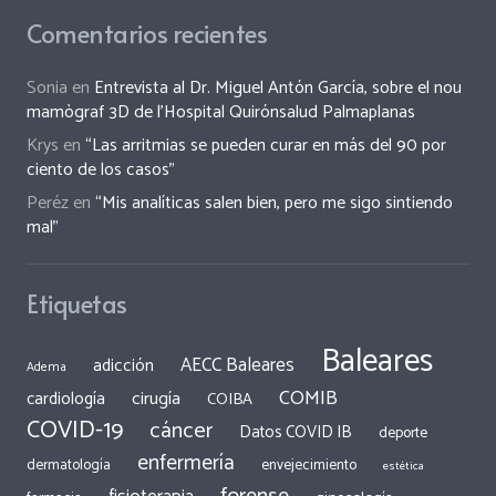
Comentarios recientes
Sonia
en
Entrevista al Dr. Miguel Antón García, sobre el nou
mamògraf 3D de l’Hospital Quirónsalud Palmaplanas
Krys
en
“Las arritmias se pueden curar en más del 90 por
ciento de los casos”
Peréz
en
“Mis analíticas salen bien, pero me sigo sintiendo
mal”
Etiquetas
Baleares
AECC Baleares
adicción
Adema
COMIB
cirugía
cardiología
COIBA
COVID-19
cáncer
Datos COVID IB
deporte
enfermería
dermatología
envejecimiento
estética