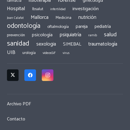
forense
fisioterapia
ginecología
farmacia
Hospital
investigación
Ibsalut
infertilidad
Mallorca
nutrición
Medicina
Joan Calafat
odontología
pareja
pediatría
oftalmología
salud
psiquiatría
psicología
prevención
ramib
sanidad
traumatología
sexologia
SIMEBAL
UIB
urología
videosSiF
virus
Archivo PDF
Contacto