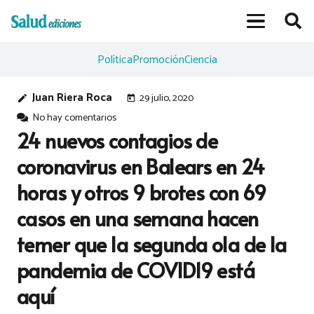
Política
Promoción
Ciencia
Juan Riera Roca
29 julio, 2020
edit
today
No hay comentarios
24 nuevos contagios de
coronavirus en Balears en 24
horas y otros 9 brotes con 69
casos en una semana hacen
temer que la segunda ola de la
pandemia de COVID19 está
aquí