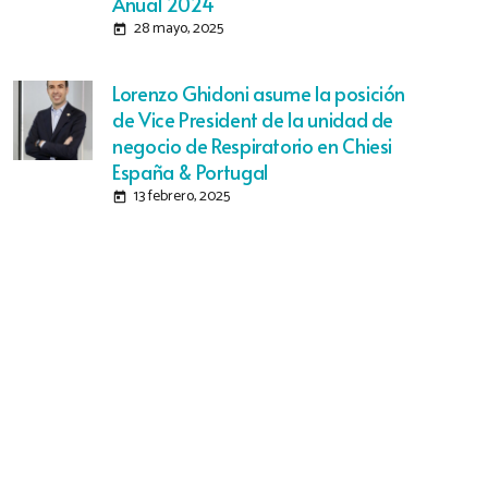
Anual 2024
28 mayo, 2025
today
Lorenzo Ghidoni asume la posición
de Vice President de la unidad de
negocio de Respiratorio en Chiesi
España & Portugal
13 febrero, 2025
today