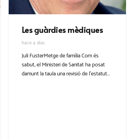
Les guàrdies mèdiques
hace 4 días
Juli FusterMetge de família Com és
sabut, el Ministeri de Sanitat ha posat
damunt la taula una revisió de l’estatut…