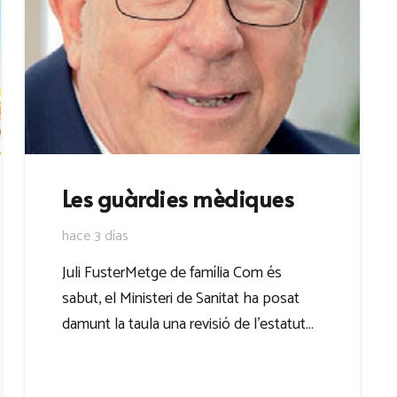
Les guàrdies mèdiques
hace 3 días
Juli FusterMetge de família Com és
sabut, el Ministeri de Sanitat ha posat
damunt la taula una revisió de l’estatut…