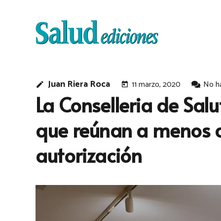
Juan Riera Roca
11 marzo, 2020
No h
edit
today
La Conselleria de Salu
que reúnan a menos d
autorización