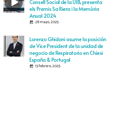
Consell Social de la UIB, presenta
els Premis Sa Riera i la Memòria
Anual 2024
28 mayo, 2025
today
Lorenzo Ghidoni asume la posición
de Vice President de la unidad de
negocio de Respiratorio en Chiesi
España & Portugal
13 febrero, 2025
today