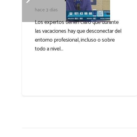
hace 3 días
Los expertos tienen claro que durante
las vacaciones hay que desconectar del
entorno profesional, incluso o sobre
todo a nivel…