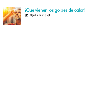
¡Que vienen los golpes de calor!
8 Jul a las 14:41
today