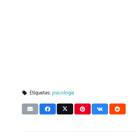
Etiquetas:
psicología
local_offer