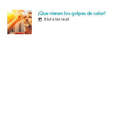
¡Que vienen los golpes de calor!
8 Jul a las 14:41
today