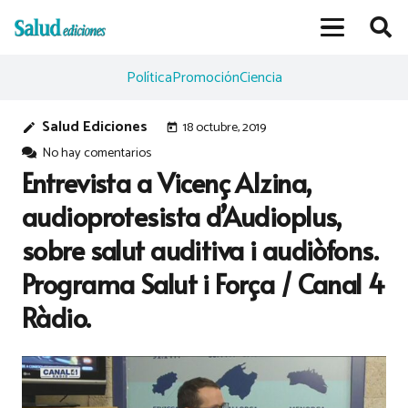
Política
Promoción
Ciencia
Salud Ediciones
18 octubre, 2019
edit
today
No hay comentarios
Entrevista a Vicenç Alzina,
audioprotesista d’Audioplus,
sobre salut auditiva i audiòfons.
Programa Salut i Força / Canal 4
Ràdio.