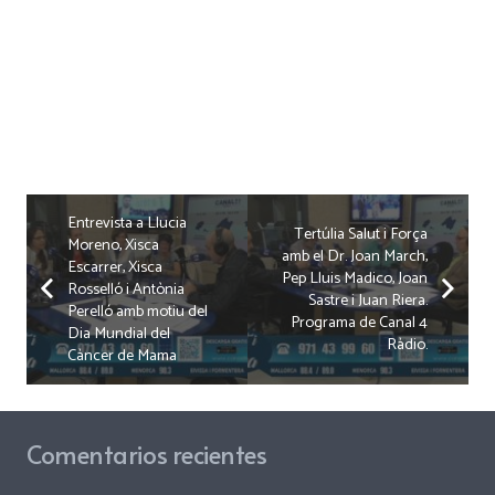
Entrevista a Llucia
Tertúlia Salut i Força
Moreno, Xisca
amb el Dr. Joan March,
Escarrer, Xisca
Pep Lluis Madico, Joan
Rosselló i Antònia
Sastre i Juan Riera.
Perelló amb motiu del
Programa de Canal 4
Dia Mundial del
Ràdio.
Càncer de Mama
Comentarios recientes