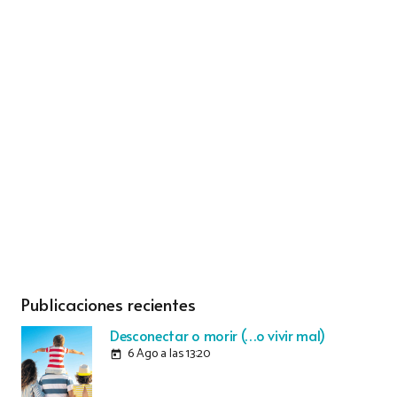
Publicaciones recientes
Desconectar o morir (…o vivir mal)
6 Ago a las 13:20
today