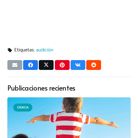
Etiquetas:
audición
local_offer
Publicaciones recientes
CIENCIA