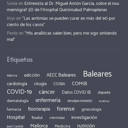
Sonia
en
Entrevista al Dr. Miguel Antón García, sobre el nou
mamògraf 3D de l’Hospital Quirónsalud Palmaplanas
Krys
en
“Las arritmias se pueden curar en más del 90 por
ciento de los casos”
Peréz
en
“Mis analíticas salen bien, pero me sigo sintiendo
mal”
Etiquetas
Baleares
AECC Baleares
adicción
Adema
COMIB
cirugía
cardiología
COIBA
COVID-19
cáncer
Datos COVID IB
deporte
enfermería
dermatología
envejecimiento
estética
forense
fisioterapia
ginecología
farmacia
Hospital
investigación
Ibsalut
infertilidad
Mallorca
nutrición
Medicina
Joan Calafat