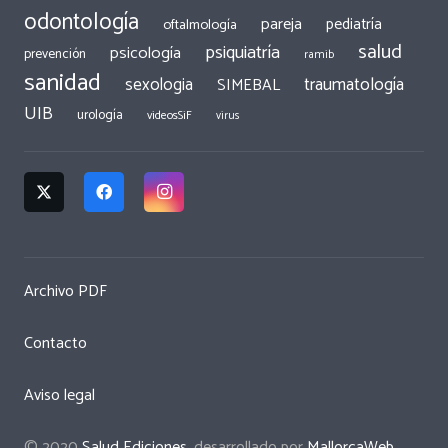
odontología
pareja
pediatría
oftalmología
salud
psiquiatría
psicología
prevención
ramib
sanidad
traumatología
sexologia
SIMEBAL
UIB
urología
videosSiF
virus
Archivo PDF
Contacto
Aviso legal
© 2020
Salud Ediciones
, desarrollado por
MallorcaWeb