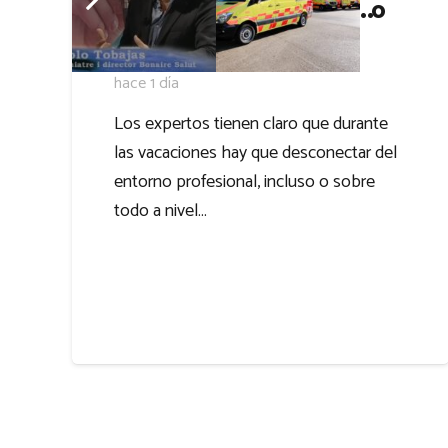
Desconectar o morir (…o
vivir mal)
hace 1 día
Los expertos tienen claro que durante
las vacaciones hay que desconectar del
entorno profesional, incluso o sobre
todo a nivel…