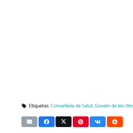
Etiquetas:
Conselleria de Salut
,
Govern de les Ille
local_offer