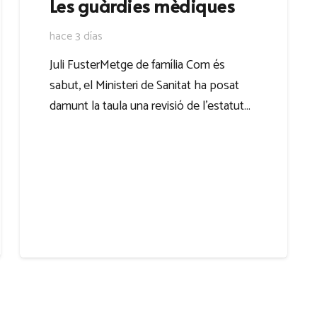
Les guàrdies mèdiques
hace 3 días
Juli FusterMetge de família Com és
sabut, el Ministeri de Sanitat ha posat
damunt la taula una revisió de l’estatut…