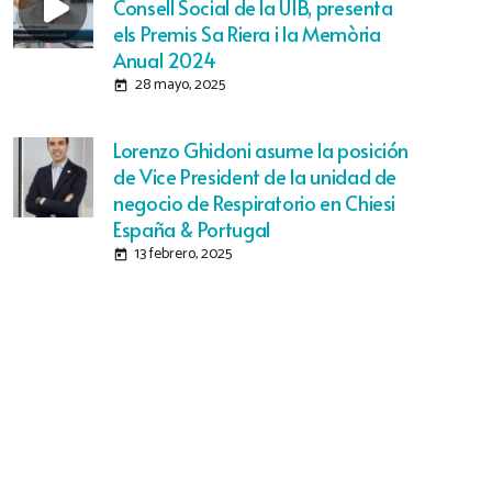
Consell Social de la UIB, presenta
els Premis Sa Riera i la Memòria
Anual 2024
28 mayo, 2025
today
Lorenzo Ghidoni asume la posición
de Vice President de la unidad de
negocio de Respiratorio en Chiesi
España & Portugal
13 febrero, 2025
today