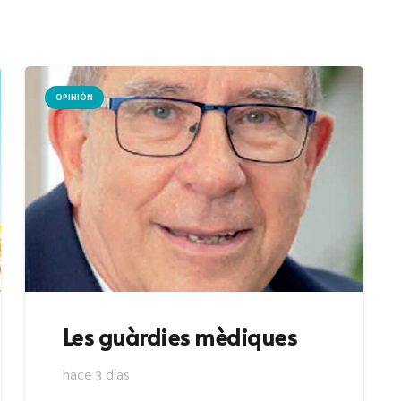
OPINIÓN
Les guàrdies mèdiques
hace 3 días