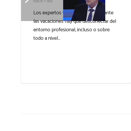
hace 1 día
Los expertos tienen claro que durante
las vacaciones hay que desconectar del
entorno profesional, incluso o sobre
todo a nivel…