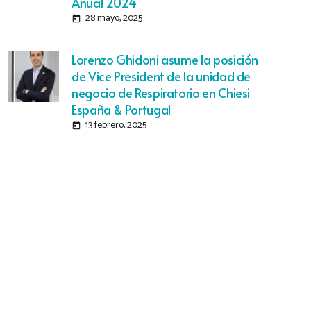
Anual 2024
28 mayo, 2025
today
Lorenzo Ghidoni asume la posición
de Vice President de la unidad de
negocio de Respiratorio en Chiesi
España & Portugal
13 febrero, 2025
today