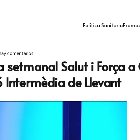
Política Sanitaria
Promoc
hay comentarios
 setmanal Salut i Força a 
ó Intermèdia de Llevant