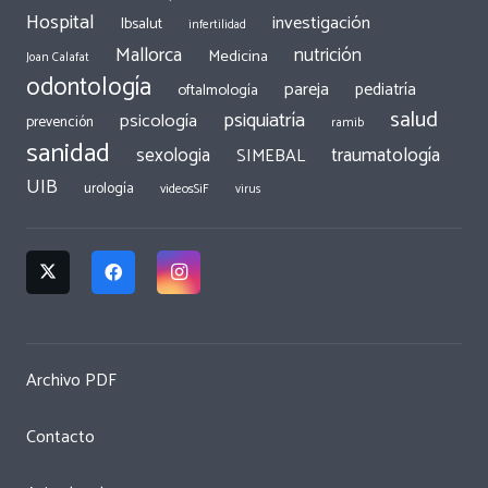
Hospital
investigación
Ibsalut
infertilidad
Mallorca
nutrición
Medicina
Joan Calafat
odontología
pareja
pediatría
oftalmología
salud
psiquiatría
psicología
prevención
ramib
sanidad
traumatología
sexologia
SIMEBAL
UIB
urología
videosSiF
virus
Archivo PDF
Contacto