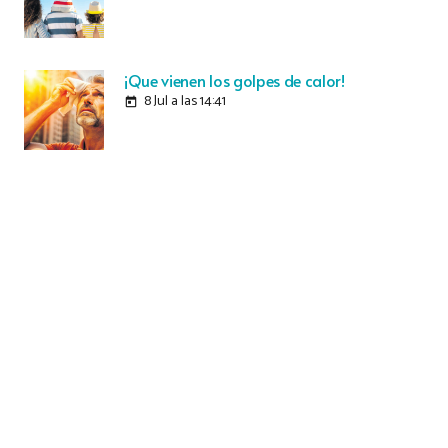
¡Que vienen los golpes de calor!
8 Jul a las 14:41
today