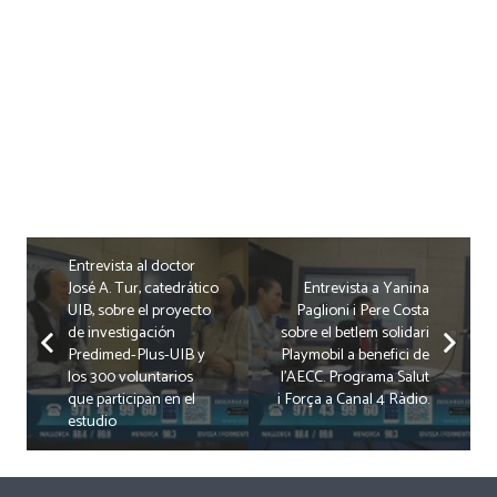
Entrevista al doctor
José A. Tur, catedrático
Entrevista a Yanina
UIB, sobre el proyecto
Paglioni i Pere Costa
de investigación
sobre el betlem solidari
Predimed-Plus-UIB y
Playmobil a benefici de
los 300 voluntarios
l’AECC. Programa Salut
que participan en el
i Força a Canal 4 Ràdio.
estudio