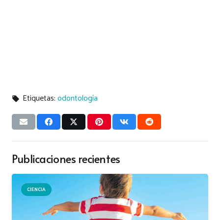
Etiquetas:
odontología
local_offer
Publicaciones recientes
CIENCIA