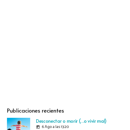
Publicaciones recientes
Desconectar o morir (…o vivir mal)
6 Ago a las 13:20
today