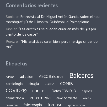
Comentarios recientes
Sonia
en
Entrevista al Dr. Miguel Antón García, sobre el nou
mamògraf 3D de l’Hospital Quirónsalud Palmaplanas
Krys
en
“Las arritmias se pueden curar en más del 90 por
ciento de los casos”
Peréz
en
“Mis analíticas salen bien, pero me sigo sintiendo
mal”
Etiquetas
Baleares
AECC Baleares
adicción
Adema
COMIB
cirugía
cardiología
COIBA
COVID-19
cáncer
Datos COVID IB
deporte
enfermería
dermatología
envejecimiento
estética
forense
fisioterapia
ginecología
farmacia