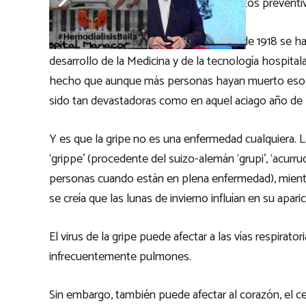
sanitarios, y sin demasiados conocimientos preventi
En estos 100 años que han pasado desde 1918 se han
desarrollo de la Medicina y de la tecnología hospital
hecho que aunque más personas hayan muerto esos a
sido tan devastadoras como en aquel aciago año de 
Y es que la gripe no es una enfermedad cualquiera. L
‘grippe’ (procedente del suizo-alemán ‘grupi’, ‘acurr
personas cuando están en plena enfermedad), mientra
se creía que las lunas de invierno influían en su aparic
El virus de la gripe puede afectar a las vías respirator
infrecuentemente pulmones.
Sin embargo, también puede afectar al corazón, el 