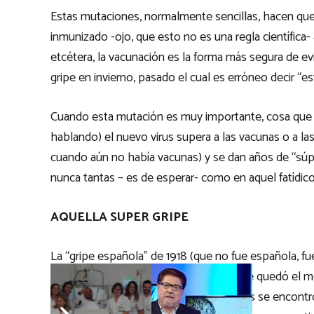
Estas mutaciones, normalmente sencillas, hacen que 
inmunizado -ojo, que esto no es una regla científic
etcétera, la vacunación es la forma más segura de evi
gripe en invierno, pasado el cual es erróneo decir “es
Cuando esta mutación es muy importante, cosa que
hablando) el nuevo virus supera a las vacunas o a l
cuando aún no había vacunas) y se dan años de “sú
nunca tantas – es de esperar- como en aquel fatídico
AQUELLA SUPER GRIPE
La “gripe española” de 1918 (que no fue española, fu
que informó de padecer la pandemia y le quedó el 
mutante, una “súper gripe”, pero además se encontró