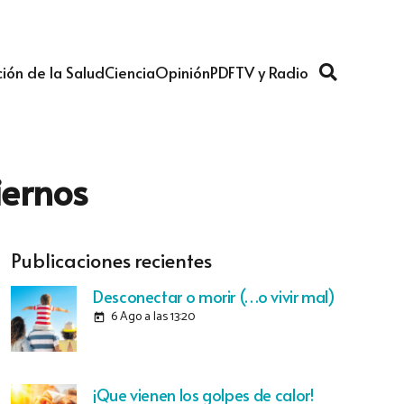
ión de la Salud
Ciencia
Opinión
PDF
TV y Radio
iernos
Publicaciones recientes
Desconectar o morir (…o vivir mal)
6 Ago a las 13:20
today
¡Que vienen los golpes de calor!