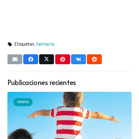
Etiquetas:
farmacia
local_offer
Publicaciones recientes
CIENCIA