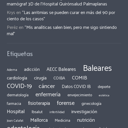
mamògraf 3D de l’Hospital Quirónsalud Palmaplanas
Krys
en
“Las arritmias se pueden curar en más del 90 por
ciento de los casos”
Peréz
en
“Mis analíticas salen bien, pero me sigo sintiendo
mal”
Etiquetas
Baleares
AECC Baleares
adicción
Adema
COMIB
cirugía
cardiología
COIBA
COVID-19
cáncer
Datos COVID IB
deporte
enfermería
dermatología
envejecimiento
estética
forense
fisioterapia
ginecología
farmacia
Hospital
investigación
Ibsalut
infertilidad
Mallorca
nutrición
Medicina
Joan Calafat