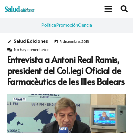
Política
Promoción
Ciencia
Salud Ediciones
3 diciembre, 2018
edit
today
No hay comentarios
Entrevista a Antoni Real Ramis,
president del Col.legi Oficial de
Farmacèutics de les Illes Balears