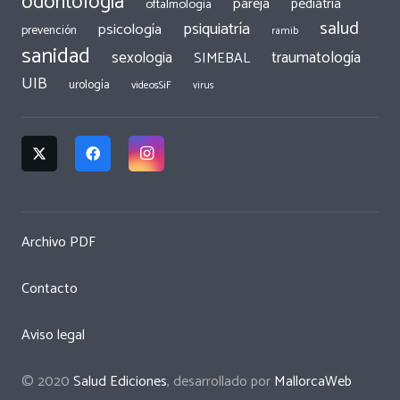
odontología
pareja
pediatría
oftalmología
salud
psiquiatría
psicología
prevención
ramib
sanidad
traumatología
sexologia
SIMEBAL
UIB
urología
videosSiF
virus
Archivo PDF
Contacto
Aviso legal
© 2020
Salud Ediciones
, desarrollado por
MallorcaWeb