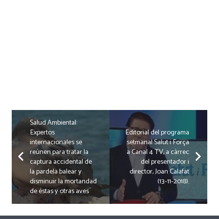
Salud Ambiental:
Expertos
Editorial del programa
internacionales se
setmanal Salut i Força
reúnen para tratar la
a Canal 4 TV, a càrrec
captura accidental de
del presentador i
la pardela balear y
director, Joan Calafat
disminuir la mortandad
(13-11-2018).
de éstas y otras aves