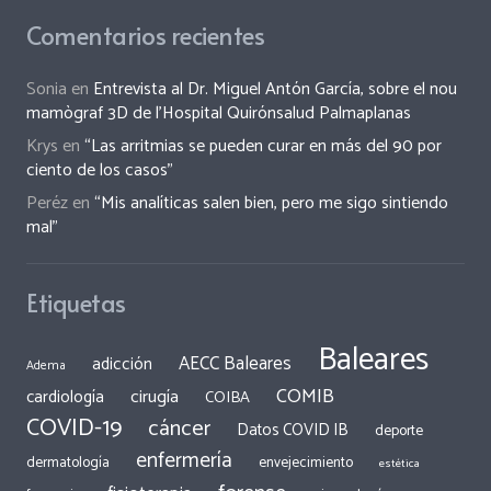
Comentarios recientes
Sonia
en
Entrevista al Dr. Miguel Antón García, sobre el nou
mamògraf 3D de l’Hospital Quirónsalud Palmaplanas
Krys
en
“Las arritmias se pueden curar en más del 90 por
ciento de los casos”
Peréz
en
“Mis analíticas salen bien, pero me sigo sintiendo
mal”
Etiquetas
Baleares
AECC Baleares
adicción
Adema
COMIB
cirugía
cardiología
COIBA
COVID-19
cáncer
Datos COVID IB
deporte
enfermería
dermatología
envejecimiento
estética