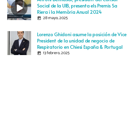
Social de la UIB, presenta els Premis Sa
Riera i la Memòria Anual 2024
28 mayo, 2025
today
Lorenzo Ghidoni asume la posición de Vice
President de la unidad de negocio de
Respiratorio en Chiesi España & Portugal
13 febrero, 2025
today