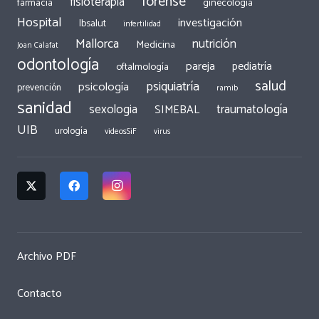
forense
fisioterapia
ginecología
farmacia
Hospital
investigación
Ibsalut
infertilidad
Mallorca
nutrición
Medicina
Joan Calafat
odontología
pareja
pediatría
oftalmología
salud
psiquiatría
psicología
prevención
ramib
sanidad
traumatología
sexologia
SIMEBAL
UIB
urología
videosSiF
virus
Archivo PDF
Contacto