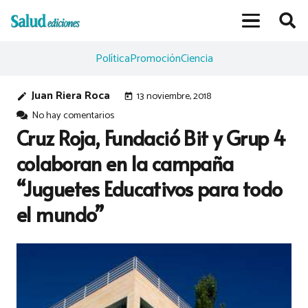
Política
Promoción
Ciencia
Juan Riera Roca
13 noviembre, 2018
edit
today
No hay comentarios
Cruz Roja, Fundació Bit y Grup 4
colaboran en la campaña
“Juguetes Educativos para todo
el mundo”