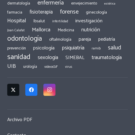
enfermería
dermatología
envejecimiento
estética
forense
fisioterapia
ginecología
farmacia
Hospital
investigación
Ibsalut
infertilidad
Mallorca
nutrición
Medicina
Joan Calafat
odontología
pareja
pediatría
oftalmología
salud
psiquiatría
psicología
prevención
ramib
sanidad
traumatología
sexologia
SIMEBAL
UIB
urología
videosSiF
virus
Archivo PDF