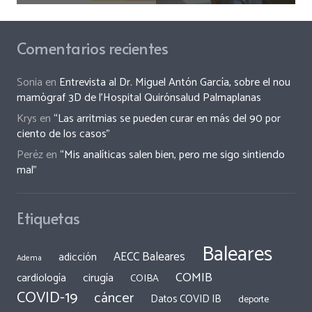
Comentarios recientes
Sonia
en
Entrevista al Dr. Miguel Antón García, sobre el nou
mamògraf 3D de l’Hospital Quirónsalud Palmaplanas
Krys
en
“Las arritmias se pueden curar en más del 90 por
ciento de los casos”
Peréz
en
“Mis analíticas salen bien, pero me sigo sintiendo
mal”
Etiquetas
Baleares
AECC Baleares
adicción
Adema
COMIB
cirugía
cardiología
COIBA
COVID-19
cáncer
Datos COVID IB
deporte