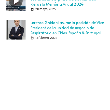
Riera i la Memòria Anual 2024
28 mayo, 2025
today
Lorenzo Ghidoni asume la posición de Vice
President de la unidad de negocio de
Respiratorio en Chiesi España & Portugal
13 febrero, 2025
today