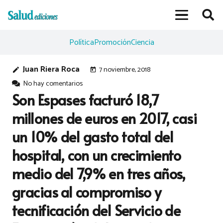
Política
Promoción
Ciencia
Juan Riera Roca
7 noviembre, 2018
edit
today
No hay comentarios
Son Espases facturó 18,7
millones de euros en 2017, casi
un 10% del gasto total del
hospital, con un crecimiento
medio del 7,9% en tres años,
gracias al compromiso y
tecnificación del Servicio de