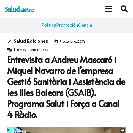
Política
Promoción
Ciencia
Salud Ediciones
5 octubre, 2018
edit
today
No hay comentarios
Entrevista a Andreu Mascaró i
Miquel Navarro de l’empresa
Gestió Sanitària i Assistència de
les Illes Balears (GSAIB).
Programa Salut i Força a Canal
4 Ràdio.