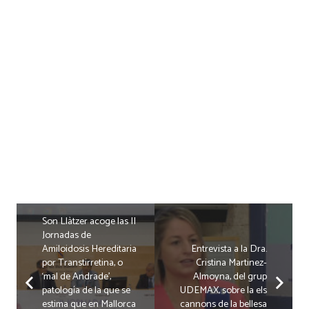
Son Llàtzer acoge las II
Jornadas de
Amiloidosis Hereditaria
Entrevista a la Dra.
por Transtirretina, o
Cristina Martinez-
‘mal de Andrade’,
Almoyna, del grup
patología de la que se
UDEMAX, sobre la els
estima que en Mallorca
cannons de la bellesa