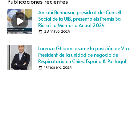
Publicaciones recientes
Antoni Bennasar, president del Consell
Social de la UIB, presenta els Premis Sa
Riera i la Memòria Anual 2024
28 mayo, 2025
today
Lorenzo Ghidoni asume la posición de Vice
President de la unidad de negocio de
Respiratorio en Chiesi España & Portugal
13 febrero, 2025
today