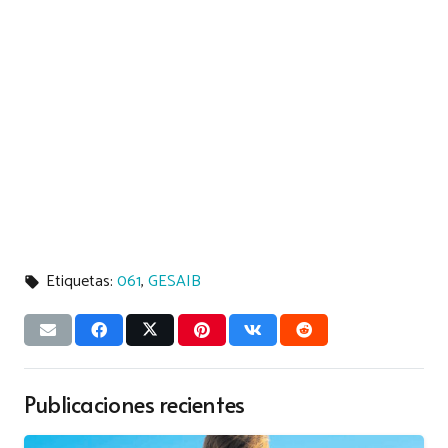
Etiquetas:
061
,
GESAIB
local_offer
Publicaciones recientes