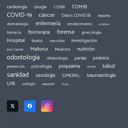
COMIB
cirugía
cardiología
COIBA
COVID-19
cáncer
Datos COVID IB
deporte
enfermería
dermatología
envejecimiento
estética
forense
fisioterapia
ginecología
farmacia
Hospital
investigación
Ibsalut
infertilidad
Mallorca
nutrición
Medicina
Joan Calafat
odontología
pareja
pediatría
oftalmología
salud
psiquiatría
psicología
prevención
ramib
sanidad
traumatología
sexologia
SIMEBAL
UIB
urología
videosSiF
virus