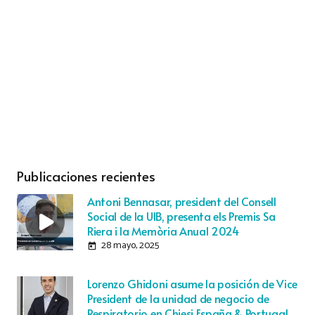
Publicaciones recientes
Antoni Bennasar, president del Consell
Social de la UIB, presenta els Premis Sa
Riera i la Memòria Anual 2024
28 mayo, 2025
today
Lorenzo Ghidoni asume la posición de Vice
President de la unidad de negocio de
Respiratorio en Chiesi España & Portugal