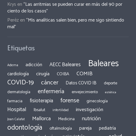
Krys
en
“Las arritmias se pueden curar en más del 90 por
ciento de los casos”
Peréz
en
“Mis analíticas salen bien, pero me sigo sintiendo
mal”
Etiquetas
Baleares
AECC Baleares
adicción
Adema
COMIB
cirugía
cardiología
COIBA
COVID-19
cáncer
Datos COVID IB
deporte
enfermería
dermatología
envejecimiento
estética
forense
fisioterapia
ginecología
farmacia
Hospital
investigación
Ibsalut
infertilidad
Mallorca
nutrición
Medicina
Joan Calafat
odontología
pareja
pediatría
oftalmología