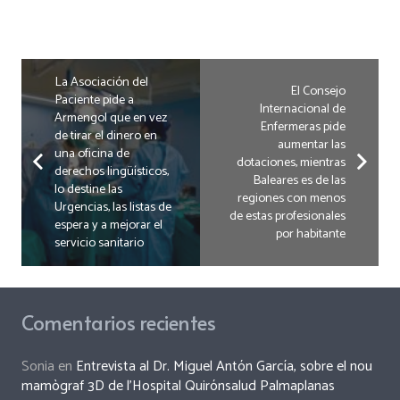
La Asociación del
El Consejo
Paciente pide a
Internacional de
Armengol que en vez
Enfermeras pide
de tirar el dinero en
aumentar las
una oficina de
dotaciones, mientras
derechos lingüísticos,
Baleares es de las
lo destine las
regiones con menos
Urgencias, las listas de
de estas profesionales
espera y a mejorar el
por habitante
servicio sanitario
Comentarios recientes
Sonia
en
Entrevista al Dr. Miguel Antón García, sobre el nou
mamògraf 3D de l’Hospital Quirónsalud Palmaplanas